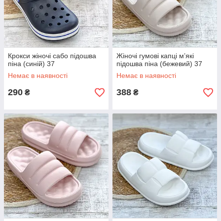
Крокси жіночі сабо підошва
Жіночі гумові капці мʼякі
піна (синій) 37
підошва піна (бежевий) 37
Немає в наявності
Немає в наявності
290
388
₴
₴