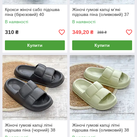
Крокси жіночі сабо підошва
Жіночі гумові капці мʼякі
піна (бірюзовий) 40
підошва піна (оливковий) 37
В наявності
В наявності
310
349,20
₴
₴
388 ₴
Купити
Купити
Жіночі гумові капці літні
Жіночі гумові капці літні
підошва піна (чорний) 38
підошва піна (оливковий) 38