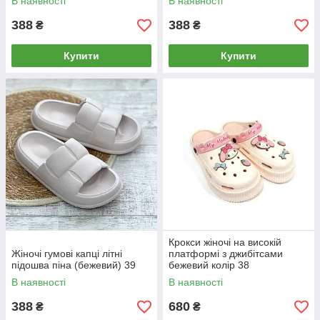
В наявності
В наявності
388
388
₴
₴
Купити
Купити
Крокси жіночі на високій
Жіночі гумові капці літні
платформі з джибітсами
підошва піна (бежевий) 39
бежевий колір 38
В наявності
В наявності
388
680
₴
₴