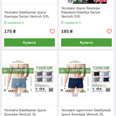
Чоловічі труси боксери
Чоловічі бамбукові труси
бавовна+бамбук батал
боксери батал Vericoh 5XL
Vericoh 5XL
В наявності
В наявності
175
165
₴
₴
Купити
Купити
Чоловічі бамбукові труси
Чоловічі однотонні бамбукові
боксери Vericoh XL
труси боксери Vericoh XL