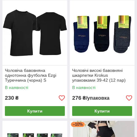
Чоловіча бавовняна
Чоловічі високі бавовняні
однотонна футболка Ezgi
шкарпетки Krokus
Туреччина (чорна) S
упаковками 39-42 (12 пар)
В наявності
В наявності
230
276
₴
₴/упаковка
Купити
Купити
–10%