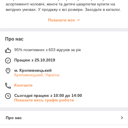
асортименті чоловічі, жіночі та дитячі шкарпетки купити на
вигідних умовах. У продажу є всі розміри. Заходьте в каталог,
вибирайте і купуйте.
Показати все
Шкарпетки на всі випадки життя
Шкарпетки ніколи не виходили з моди, навпаки, популярність
цього предмета одягу тільки зростає. Пропонуємо купити
Про нас
шкарпетки гарної якості недорого. Різноманітність моделей і
дизайну дозволяє підібрати кожному відповідну пару
95% позитивних з 603 відгуків за рік
шкарпеток. На виготовлення шкарпеток йде бавовняне,
Працює з 25.10.2019
бамбукове волокно. В деякі вироби додається синтетика –
поліамід для поліпшення зносостійкості, еластан – для
м. Кропивницький
підвищення розтяжності.
Кропивницький, Україна
Пропонуємо різні варіанти:
Контакти
короткі;
подовжені;
Сьогодні працює з 10:00 до 14:00
Показати весь графік роботи
спортивні;
для кросівок;
класичні однотонні;
Про нас
з яскравими малюнками.