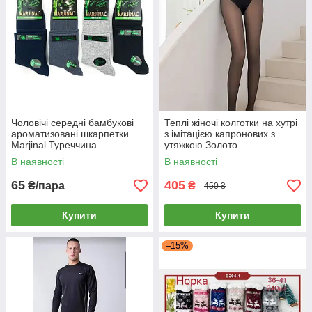
Чоловічі середні бамбукові
Теплі жіночі колготки на хутрі
ароматизовані шкарпетки
з імітацією капронових з
Marjinal Туреччина
утяжкою Золото
В наявності
В наявності
65
405
₴/пара
₴
450 ₴
Купити
Купити
–15%