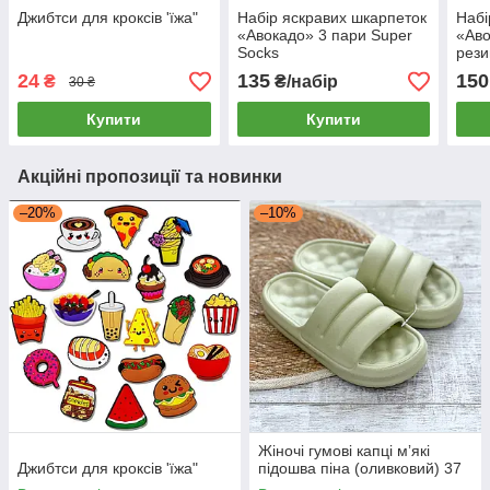
Джибтси для кроксів 'їжа"
Набір яскравих шкарпеток
Набі
«Авокадо» 3 пари Super
«Аво
Socks
рези
висо
24
135
150
₴
₴/набір
30 ₴
Купити
Купити
Акційні пропозиції та новинки
–20%
–10%
Жіночі гумові капці мʼякі
Джибтси для кроксів 'їжа"
підошва піна (оливковий) 37