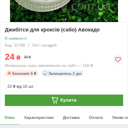
Джибітси для кроксів (сабо) Авокадо
В наявності
Код: 11780
Опт і роздріб
24
₴
30 ₴
Мінімальна сума замовлення на сайті — 150 ₴
Економія
6 ₴
Залишилось
2 дні
22 ₴
від 10 шт.
Купити
Опис
Характеристики
Доставка
Оплата
Умови п