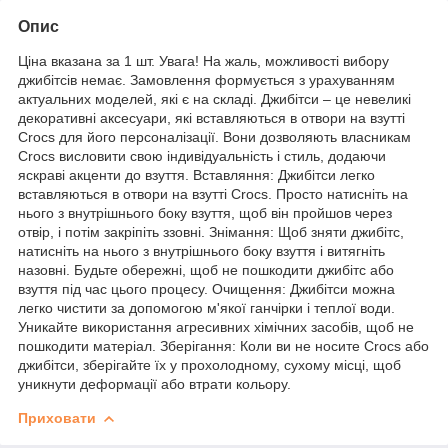
Опис
Ціна вказана за 1 шт. Увага! На жаль, можливості вибору
джибітсів немає. Замовлення формується з урахуванням
актуальних моделей, які є на складі. Джибітси – це невеликі
декоративні аксесуари, які вставляються в отвори на взутті
Crocs для його персоналізації. Вони дозволяють власникам
Crocs висловити свою індивідуальність і стиль, додаючи
яскраві акценти до взуття. Вставляння: Джибітси легко
вставляються в отвори на взутті Crocs. Просто натисніть на
нього з внутрішнього боку взуття, щоб він пройшов через
отвір, і потім закріпіть ззовні. Знімання: Щоб зняти джибітс,
натисніть на нього з внутрішнього боку взуття і витягніть
назовні. Будьте обережні, щоб не пошкодити джибітс або
взуття під час цього процесу. Очищення: Джибітси можна
легко чистити за допомогою м'якої ганчірки і теплої води.
Уникайте використання агресивних хімічних засобів, щоб не
пошкодити матеріал. Зберігання: Коли ви не носите Crocs або
джибітси, зберігайте їх у прохолодному, сухому місці, щоб
уникнути деформації або втрати кольору.
Приховати