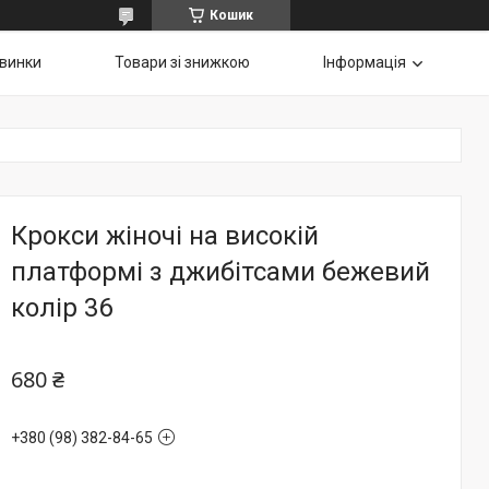
Кошик
винки
Товари зі знижкою
Інформація
Крокси жіночі на високій
платформі з джибітсами бежевий
колір 36
680 ₴
+380 (98) 382-84-65