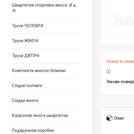
Шкарпетки спортивні жіночі 🧦🧘
🎾
Труси ЧОЛОВІЧІ
Труси ЖІНОЧІ
Труси ДИТЯЧІ
Немає в наяв
Комплекти жіночої білизни
Слідки чоловічі
Слідки жіночі
Капронові жіночі шкарпетки
Опис
Подарункові коробки