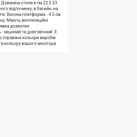
41 Довжина стопи в см 22.5 23
ного відпочинку, в басейн, на
тю. Висока платформа - 4.5 см.
оці. Мають вентиляційні
лямка дозволяє
- міцнний та довговічний. З
що справжні кольори виробів
 та кольору вашого монітора.