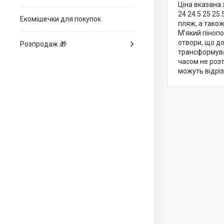
Ціна вказана 
24 24.5 25 25
Екомішечки для покупок
пляж, а також
М'який пінопо
отвори, що д
Розпродаж 🎁
трансформуват
часом не розт
можуть відріз