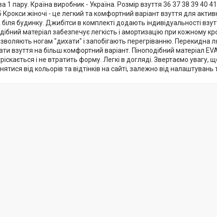
за 1 пару. Країна виробник - Україна. Розмір взуття 36 37 38 39 40 
.5 Крокси жіночі - це легкий та комфортний варіант взуття для актив
 біля будинку. Джибітси в комплекті додають індивідуальності взут
дібний матеріал забезпечує легкість і амортизацію при кожному кр
озволяють ногам "дихати" і запобігають перегріванню. Перекидна 
и взуття на більш комфортний варіант. Піноподібний матеріал EVA 
ріскається і не втратить форму. Легкі в догляді. Звертаємо увагу, 
нятися від кольорів та відтінків на сайті, залежно від налаштувань