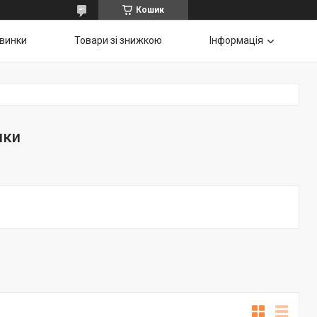
Кошик
винки
Товари зі знижкою
Інформація
лки