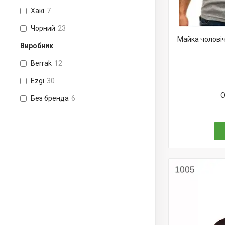
Хакі
7
Чорний
23
Майка чоловіч
Виробник
Berrak
12
Ezgi
30
О
Без бренда
6