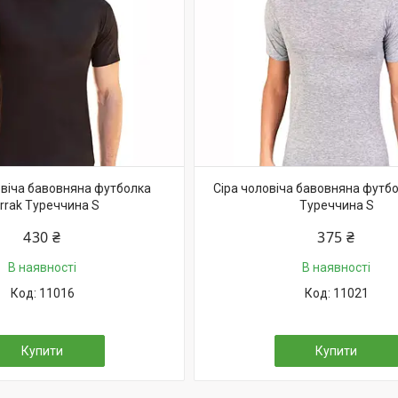
віча бавовняна футболка
Сіра чоловіча бавовняна футбо
rrak Туреччина S
Туреччина S
430 ₴
375 ₴
В наявності
В наявності
11016
11021
Купити
Купити