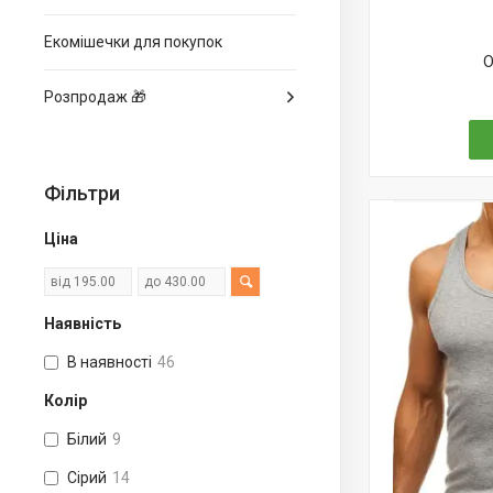
Екомішечки для покупок
О
Розпродаж 🎁
Фільтри
Ціна
Наявність
В наявності
46
Колір
Білий
9
Сірий
14