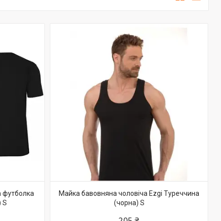
а футболка
Майка бавовняна чоловіча Ezgi Туреччина
) S
(чорна) S
205 ₴