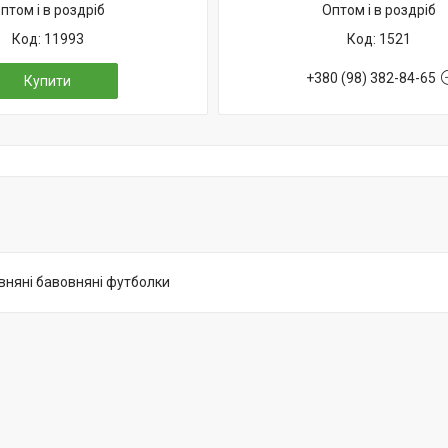
птом і в роздріб
Оптом і в роздріб
11993
1521
+380 (98) 382-84-65
Купити
овняні бавовняні футболки