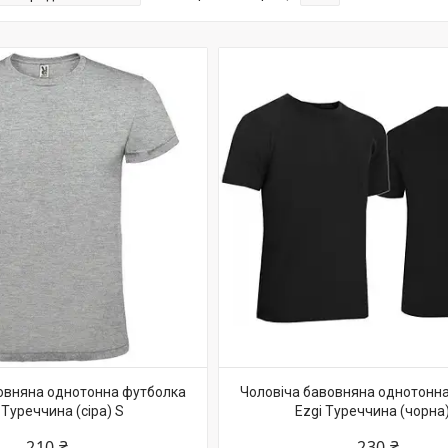
овняна однотонна футболка
Чоловіча бавовняна однотонн
 Туреччина (сіра) S
Ezgi Туреччина (чорна
210 ₴
230 ₴