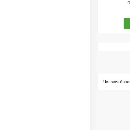
О
Чоловічі бав