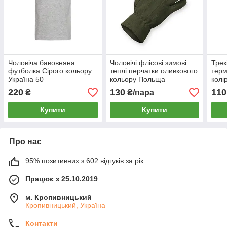
Чоловіча бавовняна
Чоловічі флісові зимові
Трек
футболка Сірого кольору
теплі перчатки оливкового
терм
Україна 50
кольору Польща
колі
220
130
110
₴
₴/пара
Купити
Купити
Про нас
95% позитивних з 602 відгуків за рік
Працює з 25.10.2019
м. Кропивницький
Кропивницький, Україна
Контакти