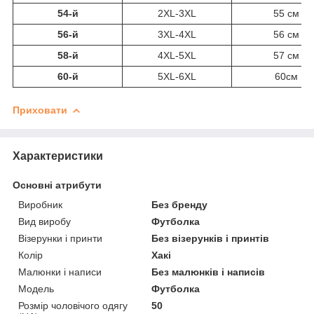
54-й
2XL-3XL
55 см
56-й
3XL-4XL
56 см
58-й
4XL-5XL
57 см
60-й
5XL-6XL
60см
Приховати
Характеристики
Основні атрибути
Виробник
Без бренду
Вид виробу
Футболка
Візерунки і принти
Без візерунків і принтів
Колір
Хакі
Малюнки і написи
Без малюнків і написів
Модель
Футболка
Розмір чоловічого одягу
50