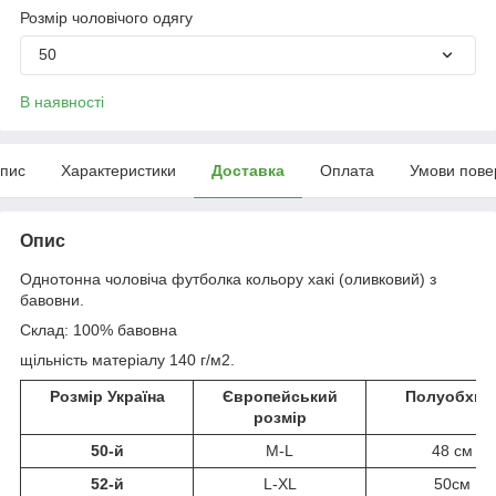
Розмір чоловічого одягу
50
В наявності
пис
Характеристики
Доставка
Оплата
Умови пове
Опис
Однотонна чоловіча футболка кольору хакі (оливковий) з
бавовни.
Склад: 100% бавовна
щільність матеріалу 140 г/м2.
Розмір Україна
Європейський
Полуобхва
розмір
50-й
M-L
48 см
52-й
L-XL
50см