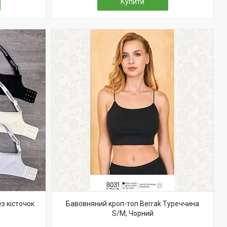
Купити
з кісточок
Бавовняний кроп-топ Berrak Туреччина
S/M, Чорний