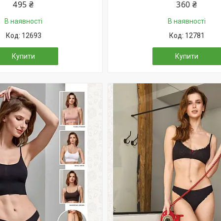
495 ₴
360 ₴
В наявності
В наявності
12693
12781
Купити
Купити