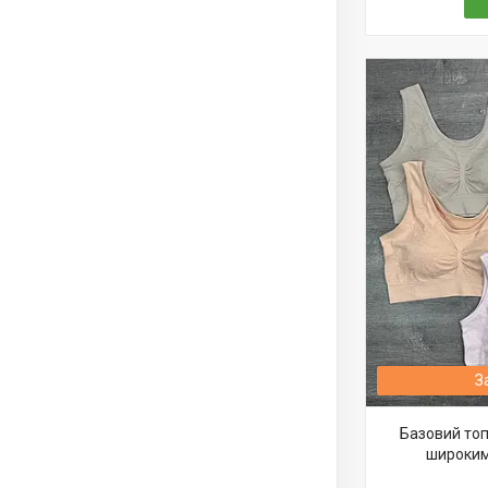
З
Базовий топі
широким