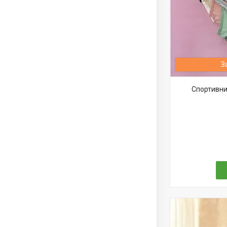
З
Спортивни