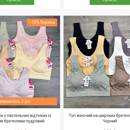
–10%
алишилось 2 дні
к у пастельних відтінках із
Топ жіночий на широких бретел
и бретелями пудровий
Чорний