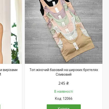
и вирізами
Топ жіночий базовий на широких бретелях
M
Сливовий
245 ₴
В наявності
12066
Купити