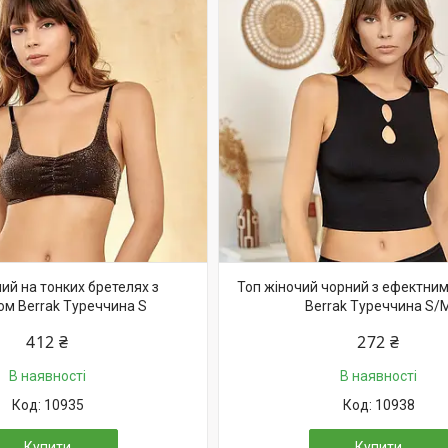
ий на тонких бретелях з
Топ жіночий чорний з ефектним
м Berrak Туреччина S
Berrak Туреччина S/
412 ₴
272 ₴
В наявності
В наявності
10935
10938
Купити
Купити