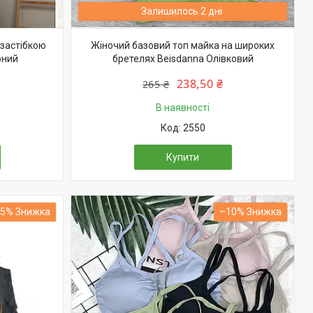
Залишилось 2 дні
 застібкою
Жіночий базовий топ майка на широких
рний
бретелях Beisdanna Олівковий
238,50 ₴
265 ₴
В наявності
2550
Купити
15%
–10%