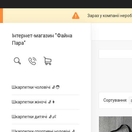
Зараз у компанії неро
Інтернет-магазин "Файна
Пара"
Шкарпетки чоловічі 🧦🧑
Шкарпетки жіночі 🧦👩
Шкарпетки дитячі 🧦👶
Шкарпетки спортивні чоловічі 🧦