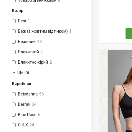
Товари зі знижками
8
Колір
Беж
1
Беж (з жовтим відтінком)
1
Бежевий
48
Блакитний
2
Блакитно-сірий
2
Ще 28
Виробник
Beisdanna
56
Berrak
34
Blue Rose
6
CHLX
24