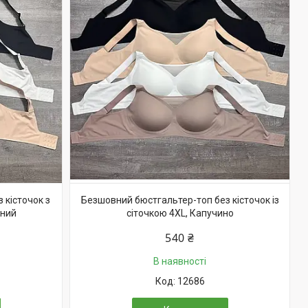
 кісточок з
Безшовний бюстгальтер-топ без кісточок із
рний
сіточкою 4XL, Капучино
540 ₴
В наявності
12686