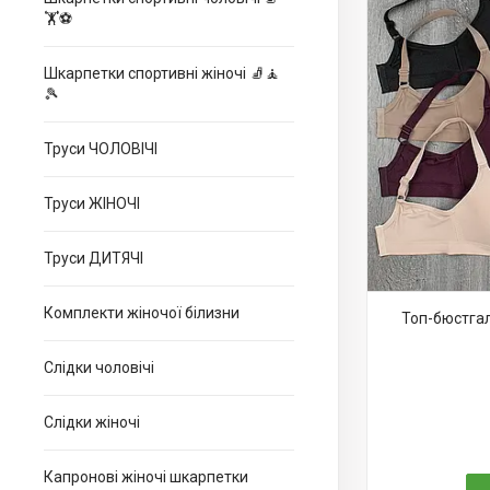
🏋⚽
Шкарпетки спортивні жіночі 🧦🧘
🎾
Труси ЧОЛОВІЧІ
Труси ЖІНОЧІ
Труси ДИТЯЧІ
Комплекти жіночої білизни
Топ-бюстгал
Слідки чоловічі
Слідки жіночі
Капронові жіночі шкарпетки