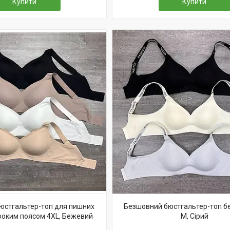
Купити
Купити
юстгальтер-топ для пишних
Безшовний бюстгальтер-топ бе
ироким поясом 4XL, Бежевий
M, Сірий