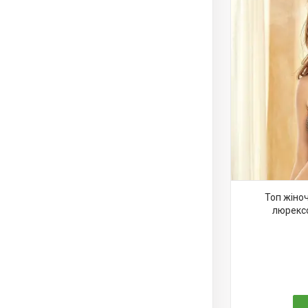
Топ жіноч
люрексо