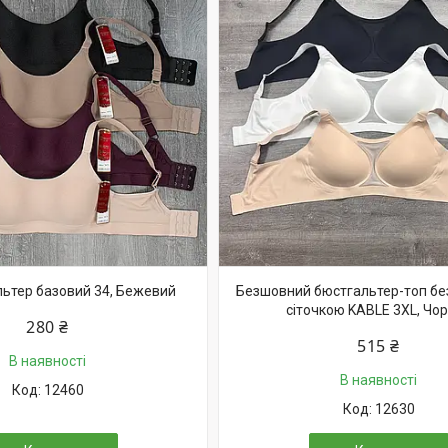
ьтер базовий 34, Бежевий
Безшовний бюстгальтер-топ без
сіточкою KABLE 3XL, Чо
280 ₴
515 ₴
В наявності
В наявності
12460
12630