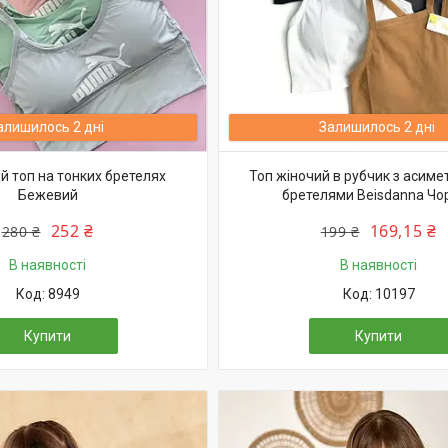
алишилось 2 дні
Залишилось 2 дні
й топ на тонких бретелях
Топ жіночий в рубчик з асим
Бежевий
бретелями Beisdanna Чо
252 ₴
169,15 ₴
280 ₴
199 ₴
В наявності
В наявності
8949
10197
Купити
Купити