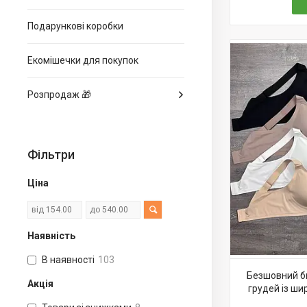
Подарункові коробки
Екомішечки для покупок
Розпродаж 🎁
Фільтри
Ціна
Наявність
В наявності
103
Безшовний б
Акція
грудей із ш