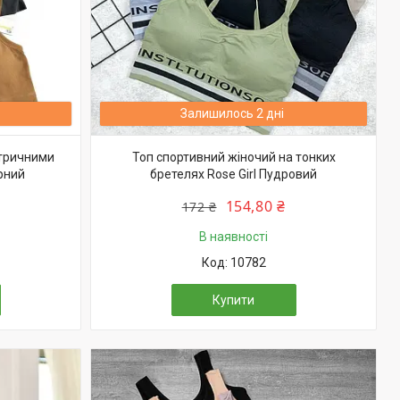
Залишилось 2 дні
етричними
Топ спортивний жіночий на тонких
рний
бретелях Rose Girl Пудровий
154,80 ₴
172 ₴
В наявності
10782
Купити