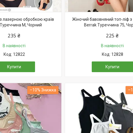
 з лазерною обробкою країв
Жіночий бавовняний топ-ліф з
 Туреччина M, Чорний
Berrak Туреччина 75, Чо
235 ₴
225 ₴
В наявності
В наявності
12822
12828
Купити
Купити
–10%
–