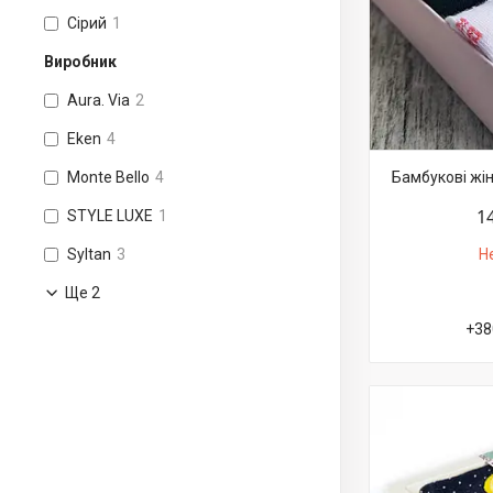
Сірий
1
Виробник
Aura. Via
2
Eken
4
Бамбукові жі
Monte Bello
4
1
STYLE LUXE
1
Н
Syltan
3
Ще 2
+38