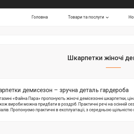
Головна
Товари та послуги
Но
Шкарпетки жіночі д
арпетки демисезон – зручна деталь гардероба
газині «Файна Пара» пропонують жіночі демісезонні шкарпетки, цін
акож вироби можна придбати в роздріб. Практичні речі на осінній се
іалів. Пропонуємо практичні в експлуатації, з середньою щільніст