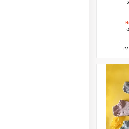
Н
О
+38