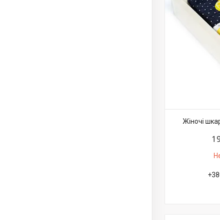
Жіночі шка
1
Н
+38