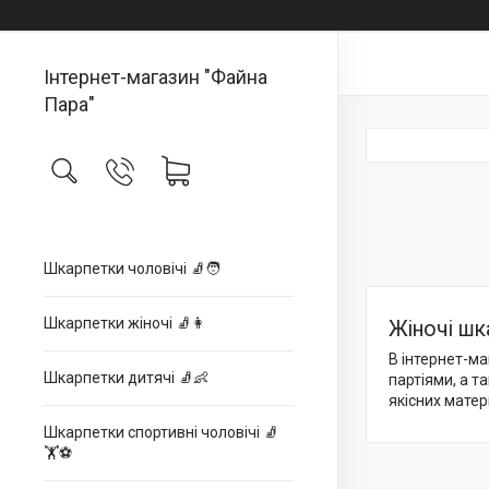
Інтернет-магазин "Файна
Пара"
Шкарпетки чоловічі 🧦🧑
Шкарпетки жіночі 🧦👩
Жіночі шк
В інтернет-ма
Шкарпетки дитячі 🧦👶
партіями, а т
якісних матер
Шкарпетки спортивні чоловічі 🧦
🏋⚽