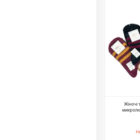
Жіночі 
микролю
Н