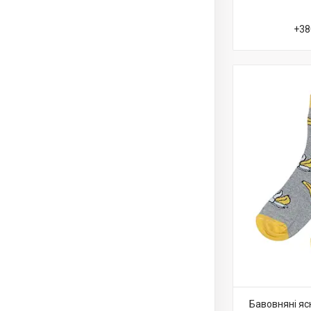
+38
Бавовняні яс