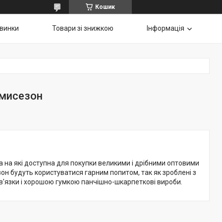
Кошик
винки
Товари зі знижкою
Інформація
емисезон
а на які доступна для покупки великими і дрібними оптовими
зон будуть користуватися гарним попитом, так як зроблені з
ю в'язки і хорошою гумкою панчішно-шкарпеткові вироби.