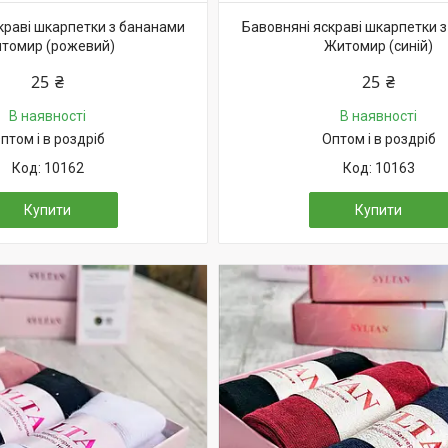
краві шкарпетки з бананами
Бавовняні яскраві шкарпетки 
томир (рожевий)
Житомир (синій)
25 ₴
25 ₴
В наявності
В наявності
птом і в роздріб
Оптом і в роздріб
10162
10163
Купити
Купити