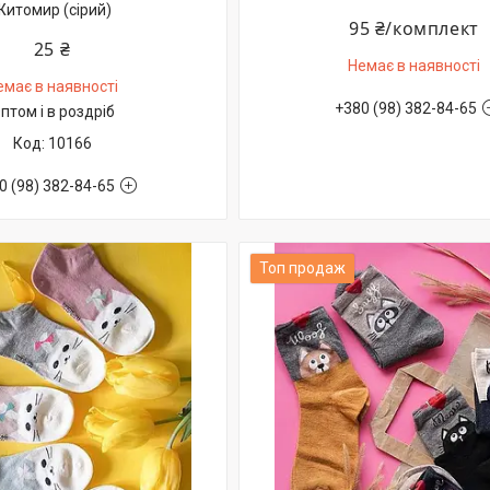
Житомир (сірий)
95 ₴/комплект
25 ₴
Немає в наявності
емає в наявності
+380 (98) 382-84-65
птом і в роздріб
10166
0 (98) 382-84-65
Топ продаж