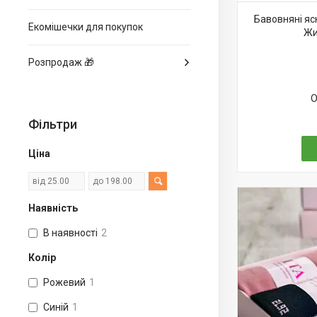
Бавовняні яс
Екомішечки для покупок
Жи
Розпродаж 🎁
О
Фільтри
Ціна
Наявність
В наявності
2
Колір
Рожевий
1
Синій
1