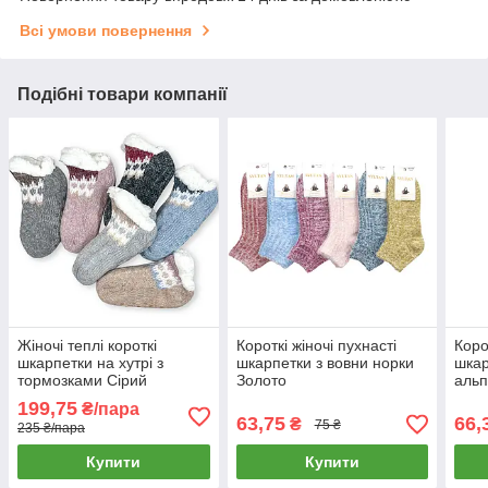
Всі умови повернення
Подібні товари компанії
Жіночі теплі короткі
Короткі жіночі пухнасті
Корот
шкарпетки на хутрі з
шкарпетки з вовни норки
шкар
тормозками Сірий
Золото
альп
199,75
₴/пара
63,75
66,
₴
75 ₴
235 ₴/пара
Купити
Купити