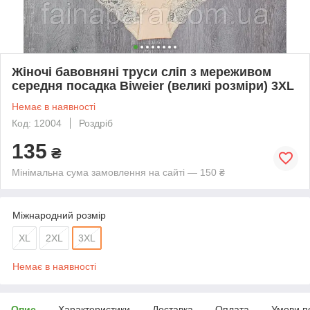
Жіночі бавовняні труси сліп з мереживом
середня посадка Biweier (великі розміри) 3XL
Немає в наявності
Код: 12004
Роздріб
135
₴
Мінімальна сума замовлення на сайті — 150 ₴
Міжнародний розмір
XL
2XL
3XL
Немає в наявності
Опис
Характеристики
Доставка
Оплата
Умови п