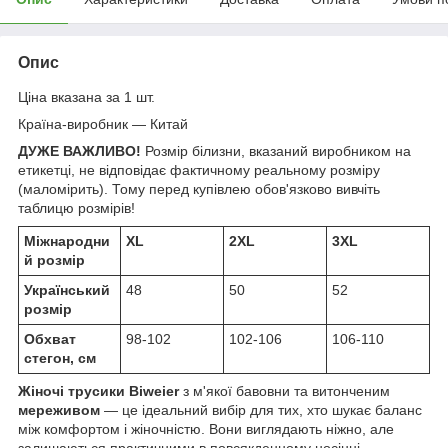
Опис
Ціна вказана за 1 шт.
Країна-виробник — Китай
ДУЖЕ ВАЖЛИВО!
Розмір білизни, вказаний виробником на
етикетці, не відповідає фактичному реальному розміру
(маломірить). Тому перед купівлею обов'язково вивчіть
таблицю розмірів!
Міжнародни
XL
2XL
3XL
й розмір
Український
48
50
52
розмір
Обхват
98-102
102-106
106-110
стегон, см
Жіночі трусики Biweier
з м'якої бавовни та витонченим
мереживом
— це ідеальний вибір для тих, хто шукає баланс
між комфортом і жіночністю. Вони виглядають ніжно, але
залишаються практичними в повсякденному носінні.