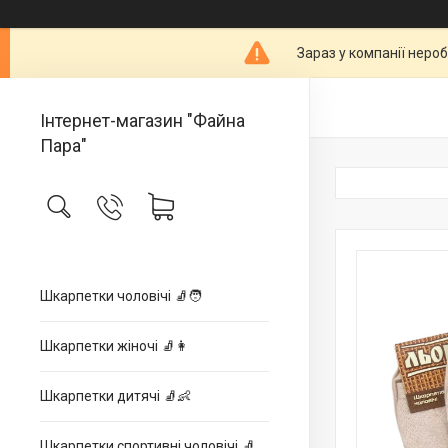
Зараз у компанії неро
Інтернет-магазин "Файна
Пара"
Шкарпетки чоловічі 🧦🧑
Шкарпетки жіночі 🧦👩
Шкарпетки дитячі 🧦👶
Шкарпетки спортивні чоловічі 🧦