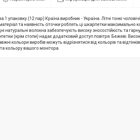
за 1 упаковку (12 пар) Країна виробник - Україна. Літні тонкі чолов
матеріал та наявність сіточки роблять ці шкарпетки максимально 
цні натуральні волокна забезпечують високу зносостійкість та гарну
петки (крім стопи) надає додатковий доступ повітря. Бежеві. Високі
авжні кольори виробів можуть відрізнятися від кольорів та відтінків
та кольору вашого монітора.