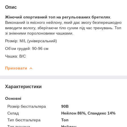
Опис
Жіночий спортивний топ на регульованих бретелях
.
Виконаний із якісного нейлону, який дає змогу безперешкодно
виводити вологу, зберігаючи тіло сухим під час тренувань. Топ
зі знімними поролоновими чашками.
Розмір: M/L (універсальний)
Обʼєм грудей: 90-96 см
Чашка: В/C
Приховати
Характеристики
Основні
Розмір бюстгальтера
90B
Склад
Нейлон 86%, Спандекс 14%
Тип бюстгальтера
Топ
Тип тканини
Нейлон