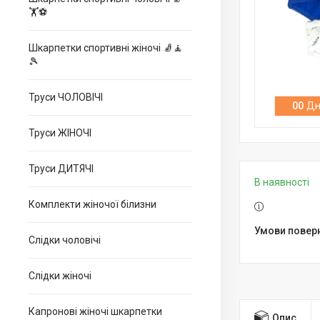
🏋⚽
Шкарпетки спортивні жіночі 🧦🧘
🎾
Труси ЧОЛОВІЧІ
0
0
Дн
Труси ЖІНОЧІ
Труси ДИТЯЧІ
В наявності
Комплекти жіночої білизни
Слідки чоловічі
Слідки жіночі
Капронові жіночі шкарпетки
Опис