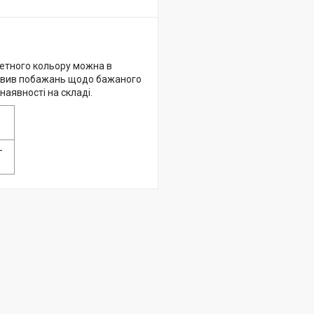
ретного кольору можна в
ловив побажань щодо бажаного
наявності на складі.
-
5