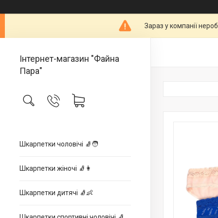
Зараз у компанії неро
Інтернет-магазин "Файна
Пара"
Шкарпетки чоловічі 🧦🧑
Шкарпетки жіночі 🧦👩
Шкарпетки дитячі 🧦👶
Шкарпетки спортивні чоловічі 🧦