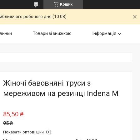
Кошик
айближчого робочого дня (10.08).
винки
Товари зі знижкою
Інформація
Жіночі бавовняні труси з
мереживом на резинці Indena M
85,50 ₴
95 ₴
Показати оптові ціни