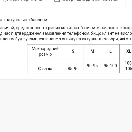
и з натуральної бавовни.
звичай, представлена в різних кольорах. Уточнити наявність конк
д час підтвердження замовлення телефоном. Якщо клієнт не вис
влення буде укомплектоване з огляду на актуальні кольори, які є в 
Міжнародний
S
M
L
XL
розмір
100
90-95
95-100
Стегна
85-90
10