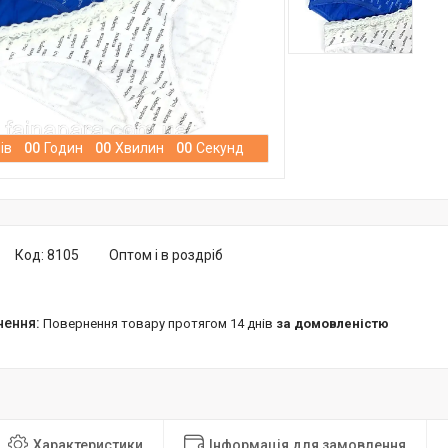
ів
0
0
Годин
0
0
Хвилин
0
0
Секунд
Код:
8105
Оптом і в роздріб
повернення товару протягом 14 днів
за домовленістю
Характеристики
Інформація для замовлення