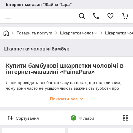
Інтернет-магазин "Файна Пара"
Товари та послуги
Шкарпетки чоловічі
Шкарпетки чол
Шкарпетки чоловічі бамбук
Купити бамбукові шкарпетки чоловічі в
інтернет-магазині «FainaPara»
Люди проводять так багато часу на ногах, що стає дивним,
чому вони часто не усвідомлюють важливість турботи про
них. Чому б не ставитися до своїх ніг з такою ж обережністю,
Показати все
як і до будь-якої іншої частини тіла? Причому один з
найбільш простих і доступних способів дати своїм ногам
трохи відчути «смак розкоші» – купити бамбукові шкарпетки
чоловічі з органічних матеріалів.
Сортування
0
Фільтри