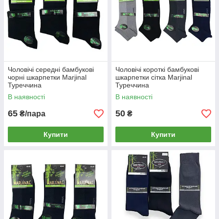
Чоловічі середні бамбукові
Чоловічі короткі бамбукові
чорні шкарпетки Marjinal
шкарпетки сітка Marjinal
Туреччина
Туреччина
В наявності
В наявності
65
50
₴/пара
₴
Купити
Купити