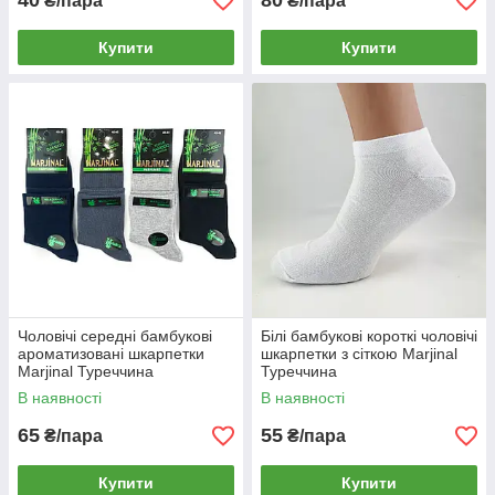
40
80
₴/пара
₴/пара
Купити
Купити
Чоловічі середні бамбукові
Білі бамбукові короткі чоловічі
ароматизовані шкарпетки
шкарпетки з сіткою Marjinal
Marjinal Туреччина
Туреччина
В наявності
В наявності
65
55
₴/пара
₴/пара
Купити
Купити