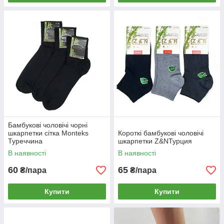
Бамбукові чоловічі чорні
шкарпетки сітка Monteks
Короткі бамбукові чоловічі
Туреччина
шкарпетки Z&NТурция
В наявності
В наявності
60
65
₴/пара
₴/пара
Купити
Купити