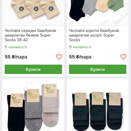
Чоловічі середні бамбукові
Чоловічі короткі бамбукові
шкарпетки бежеві Super
шкарпетки асорті Super
Socks 39-42
Socks
В наявності
В наявності
55
55
₴/пара
₴/пара
Купити
Купити