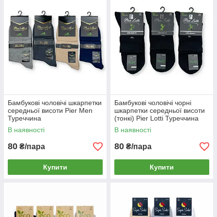
Бамбукові чоловічі шкарпетки
Бамбукові чоловічі чорні
середньої висоти Pier Men
шкарпетки середньої висоти
Туреччина
(тонкі) Pier Lotti Туреччина
В наявності
В наявності
80
80
₴/пара
₴/пара
Купити
Купити