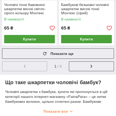
Чоловічі тонкі бавовняні
Бамбукові безшовні чоловічі
шкарпетки високі світло-
шкарпетки високі тонкі
сірого кольору Монтекс
Монтекс (сірий)
В наявності
В наявності
65
65
₴
₴
Купити
Купити
Показати ще
1
/ 3
Що таке шкарпетки чоловічі бамбук?
Чоловічі шкарпетки з бамбука, купити які пропонується в цій
категорії нашого інтернет-магазину «FainaPara» – це нитки
бамбукових волокон, щільно сплетені разом. Бамбукове
волокно часто змішують з іншими тканинами для створення
одягу, однак, для справжнього комфорту слід шукати більш
Показати все