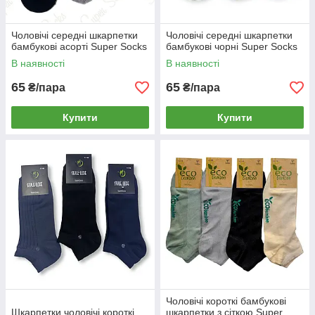
Чоловічі середні шкарпетки
Чоловічі середні шкарпетки
бамбукові асорті Super Socks
бамбукові чорні Super Socks
В наявності
В наявності
65
65
₴/пара
₴/пара
Купити
Купити
Чоловічі короткі бамбукові
Шкарпетки чоловічі короткі
шкарпетки з сіткою Super