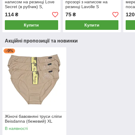
написом на резинці Love
прозорі з написом на
мер
Secret (в рубчик) S,
резинці Lavolle S
поса
Молочний
Lavo
114
75
120
₴
₴
Купити
Купити
Акційні пропозиції та новинки
–9%
Жіночі бавовняні труси сліпи
Beisdanna (бежевий) XL
В наявності