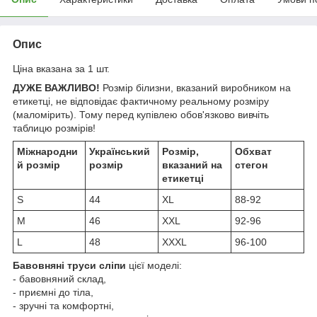
Опис
Ціна вказана за 1 шт.
ДУЖЕ ВАЖЛИВО!
Розмір білизни, вказаний виробником на
етикетці, не відповідає фактичному реальному розміру
(маломірить). Тому перед купівлею обов'язково вивчіть
таблицю розмірів!
Міжнародни
Український
Розмір,
Обхват
й розмір
розмір
вказаний на
стегон
етикетці
S
44
XL
88-92
M
46
XXL
92-96
L
48
XXXL
96-100
Бавовняні труси сліпи
цієї моделі:
- бавовняний склад,
- приємні до тіла,
- зручні та комфортні,