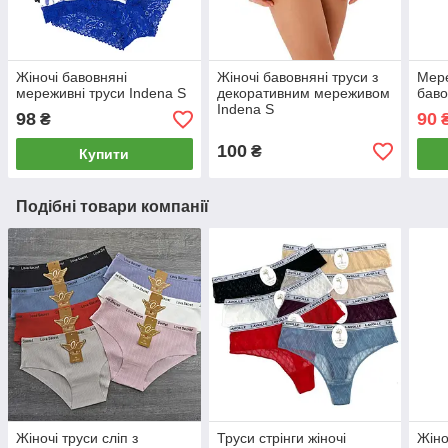
Жіночі бавовняні
Жіночі бавовняні труси з
Мере
мереживні труси Indena S
декоративним мереживом
баво
Indena S
98
90
₴
100
₴
Купити
Подібні товари компанії
Жіночі труси сліп з
Труси стрінги жіночі
Жіно