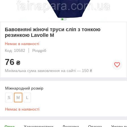
Бавовняні жіночі труси сліп з тонкою
резинкою Lavolle M
Немає в наявності
Код: 10582
Роздріб
76
₴
Мінімальна сума замовлення на сайті — 150 ₴
Міжнародний розмір
S
M
L
Немає в наявності
Опис
Характеристики
Доставка
Оплата
Умови п