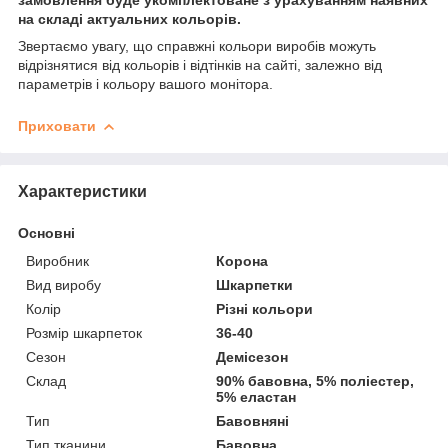
на складі актуальних кольорів.
Звертаємо увагу, що справжні кольори виробів можуть
відрізнятися від кольорів і відтінків на сайті, залежно від
параметрів і кольору вашого монітора.
Приховати
Характеристики
Основні
Виробник
Корона
Вид виробу
Шкарпетки
Колір
Різні кольори
Розмір шкарпеток
36-40
Сезон
Демісезон
Склад
90% бавовна, 5% поліестер,
5% еластан
Тип
Бавовняні
Тип тканини
Бавовна