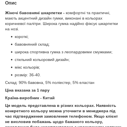
Опис
Жіночі бавовняні шкарпетки -
комфортні та практичні,
мають акцентний дизайн гумки, виконані в кольорах
коричневої палітри. Широка гумка надійно фіксує шкарпетки
на нозі.
короткі;
бавовняний склад;
широка спортивна гумка з леопардовими смужками;
стильний кольоровий дизайн;
мікс кольорів;
розмір: 36-40.
Склад: 90% бавовна, 5% поліестер, 5% еластан
Ціна вказана за 1 пару
Країна-виробник - Китай
Ця модель представлена в різних кольорах. Наявність
конкретного кольору можна уточнити в менеджера під
час підтвердження замовлення телефоном. Якщо клієнт
не висловив побажань щодо бажаного кольору,
замовлення буде укомплектоване з урахуванням наявних