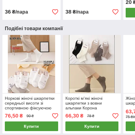
20
₴
36
38
₴/пара
₴/пара
Подібні товари компанії
Норкові жіночі шкарпетки
Короткі м'які жіночі
Жіно
середньої висоти зі
шкарпетки з вовни
шкар
спортивною фіксуючою
альпаки Корона
63,
резинкою Корона
76,50
66,30
₴
₴
90 ₴
78 ₴
75 ₴/
Купити
Купити