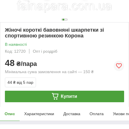
Жіночі короткі бавовняні шкарпетки зі
спортивною резинкою Корона
В наявності
Код: 12720
Опт і роздріб
48
₴/пара
Мінімальна сума замовлення на сайті — 150 ₴
44 ₴
від 5 пар
Купити
Опис
Характеристики
Доставка
Оплата
Умови п