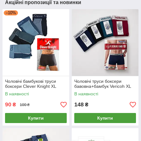
Акційні пропозиції та новинки
–10%
Чоловічі бамбукові труси
Чоловічі труси боксери
боксери Clever Knight XL
бавовна+бамбук Vericoh XL
В наявності
В наявності
90
148
₴
₴
100 ₴
Купити
Купити