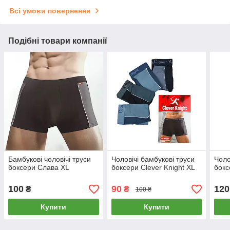
Всі умови повернення
Подібні товари компанії
Бамбукові чоловічі труси
Чоловічі бамбукові труси
Чоло
боксери Слава XL
боксери Clever Knight XL
бокс
100
90
120
₴
₴
100 ₴
Купити
Купити