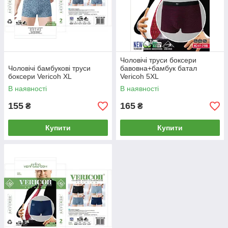
Чоловічі труси боксери
Чоловічі бамбукові труси
бавовна+бамбук батал
боксери Vericoh XL
Vericoh 5XL
В наявності
В наявності
155
165
₴
₴
Купити
Купити