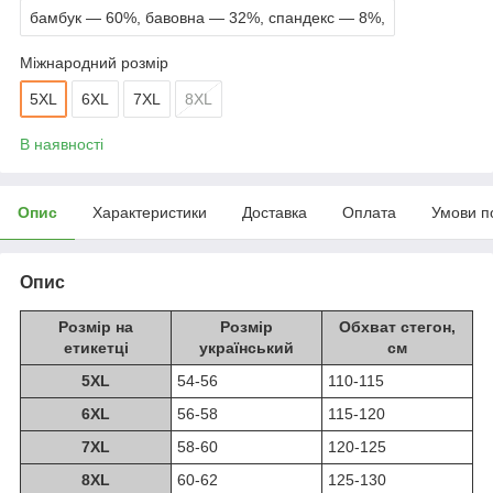
бамбук — 60%, бавовна — 32%, спандекс — 8%,
Міжнародний розмір
5XL
6XL
7XL
8XL
В наявності
Опис
Характеристики
Доставка
Оплата
Умови п
Опис
Розмір на
Розмір
Обхват стегон,
етикетці
український
см
5XL
54-56
110-115
6XL
56-58
115-120
7XL
58-60
120-125
8XL
60-62
125-130