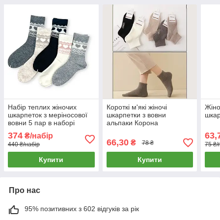
Набір теплих жіночих
Короткі м'які жіночі
Жіно
шкарпеток з меріносової
шкарпетки з вовни
шкар
вовни 5 пар в наборі
альпаки Корона
Корона
374
63,
₴/набір
66,30
₴
78 ₴
440 ₴/набір
75 ₴/
Купити
Купити
Про нас
95% позитивних з 602 відгуків за рік