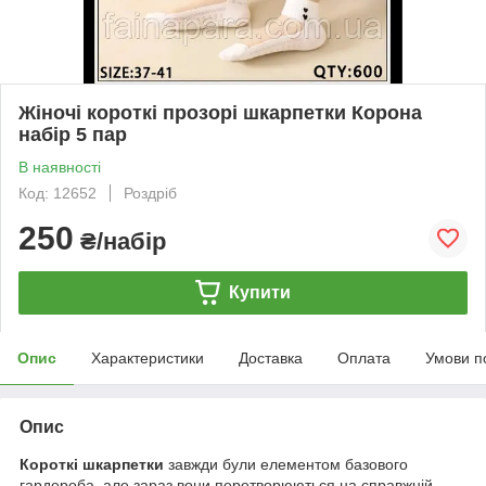
Жіночі короткі прозорі шкарпетки Корона
набір 5 пар
В наявності
Код: 12652
Роздріб
250
₴/набір
Купити
Опис
Характеристики
Доставка
Оплата
Умови п
Опис
Короткі шкарпетки
завжди були елементом базового
гардероба, але зараз вони перетворюються на справжній