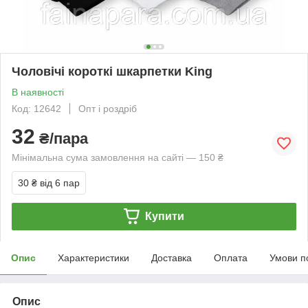
Чоловічі короткі шкарпетки King
В наявності
Код: 12642
Опт і роздріб
32
₴/пара
Мінімальна сума замовлення на сайті — 150 ₴
30 ₴
від 6 пар
Купити
Опис
Характеристики
Доставка
Оплата
Умови п
Опис