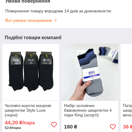
Умови повернення
Повернення товару впродовж 14 днів за домовленістю
Всі умови повернення
Подібні товари компанії
Чоловічі короткі махрові
Набір чоловічих
Патр
шкарпетки Style Luxe
бавовняних шкарпеток 4
шкар
(чорні)
пари King (асорті)
вечо
44,20
₴/пара
180
36
₴
₴
52 ₴/пара