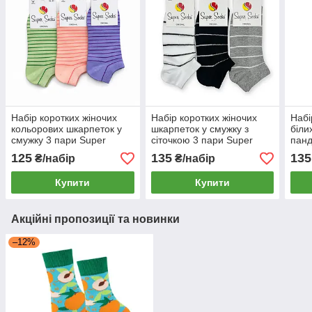
Набір коротких жіночих
Набір коротких жіночих
Набі
кольорових шкарпеток у
шкарпеток у смужку з
біли
смужку 3 пари Super
сіточкою 3 пари Super
панд
Socks
Socks
рези
125
135
135
₴/набір
₴/набір
Sock
Купити
Купити
Акційні пропозиції та новинки
–12%