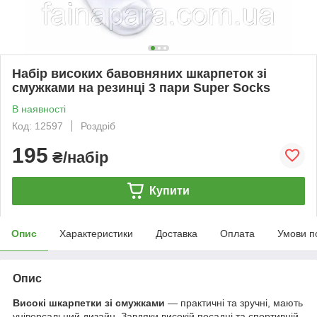
Набір високих бавовняних шкарпеток зі
смужками на резинці 3 пари Super Socks
В наявності
Код: 12597
Роздріб
195
₴/набір
Купити
Опис
Характеристики
Доставка
Оплата
Умови п
Опис
Високі шкарпетки зі смужками
— практичні та зручні, мають
універсальний дизайн. Завдяки високій посадці та спортивній