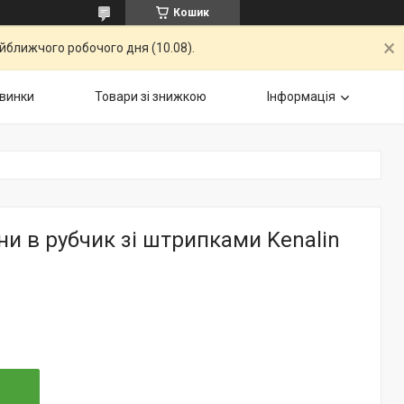
Кошик
айближчого робочого дня (10.08).
винки
Товари зі знижкою
Інформація
ни в рубчик зі штрипками Kenalin