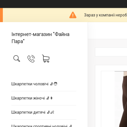
Зараз у компанії неро
Інтернет-магазин "Файна
Пара"
Шкарпетки чоловічі 🧦🧑
Шкарпетки жіночі 🧦👩
Шкарпетки дитячі 🧦👶
Шкарпетки спортивні чоловічі 🧦