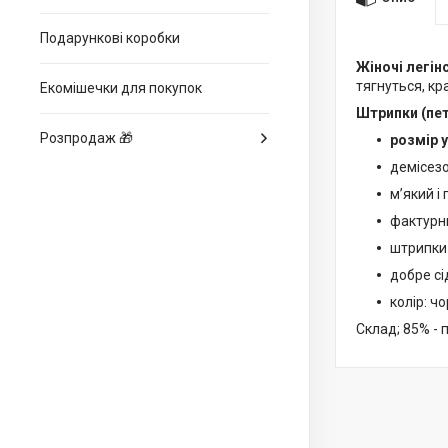
Подарункові коробки
Жіночі легін
тягнуться, кр
Екомішечки для покупок
Штрипки (пет
Розпродаж 🎁
розмір 
демісезо
м’який і
фактурн
штрипки 
добре сі
колір: ч
Склад; 85% - 