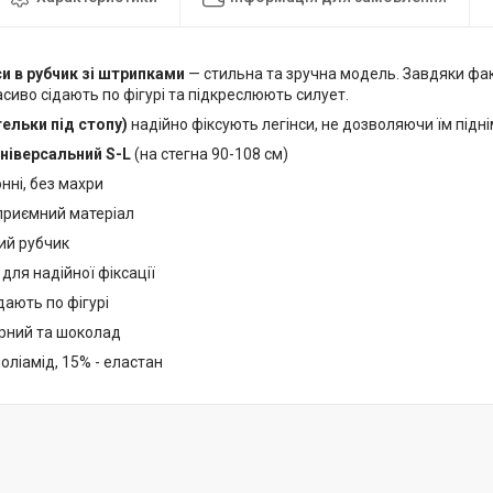
си в рубчик зі штрипками
— стильна та зручна модель. Завдяки фак
асиво сідають по фігурі та підкреслюють силует.
ельки під стопу)
надійно фіксують легінси, не дозволяючи їм підні
універсальний S-L
(на стегна 90-108 см)
нні, без махри
 приємний матеріал
ий рубчик
для надійної фіксації
дають по фігурі
орний та шоколад
поліамід, 15% - еластан