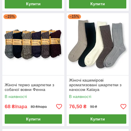
Купити
Купити
–15%
–15%
Жіночі кашемірові
Жіночі термо шкарпетки з
ароматизовані шкарпетки з
собачої вовни Фенна
начосом Kataya
В наявності
В наявності
68
76,50
₴/пара
₴
80 ₴/пара
90 ₴
Купити
Купити