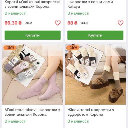
Короткі м'які жіночі шкарпетки
шкарпетки з вовни лами
з вовни альпаки Корона
Kataya
В наявності
В наявності
66,30
68
₴
₴
78 ₴
80 ₴
Купити
Купити
–15%
–15%
М'які теплі жіночі шкарпетки з
Жіночі теплі шкарпетки з
вовни альпаки Корона
відворотом Корона
В наявності
В наявності