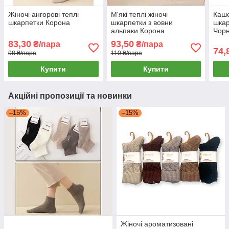
Жіночі ангорові теплі
М'які теплі жіночі
Каше
шкарпетки Корона
шкарпетки з вовни
шкар
альпаки Корона
Чор
83,30
93,50
₴/пара
₴/пара
74,
98 ₴/пара
110 ₴/пара
Купити
Купити
Акційні пропозиції та новинки
–15%
–15%
Жіночі ароматизовані