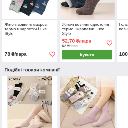
Жіночі вовняні махрові
Жіночі вовняні однотонні
Голь
термо шкарпетки Luxe
термо шкарпетки Luxe
вовн
Style
Style
52,70
₴/пара
62 ₴/пара
78
180
₴/пара
Купити
Подібні товари компанії