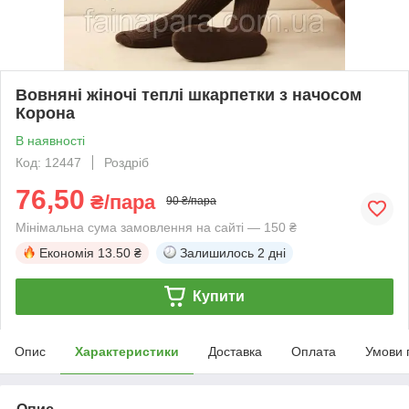
Вовняні жіночі теплі шкарпетки з начосом
Корона
В наявності
Код: 12447
Роздріб
76,50
₴/пара
90 ₴/пара
Мінімальна сума замовлення на сайті — 150 ₴
Економія
13.50 ₴
Залишилось
2 дні
Купити
Опис
Характеристики
Доставка
Оплата
Умови 