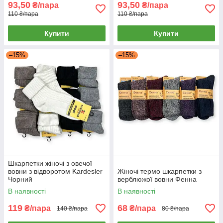
93,50
93,50
₴/пара
₴/пара
110 ₴/пара
110 ₴/пара
Купити
Купити
–15%
–15%
Шкарпетки жіночі з овечої
вовни з відворотом Kardesler
Жіночі термо шкарпетки з
Чорний
верблюжої вовни Фенна
В наявності
В наявності
119
68
₴/пара
₴/пара
140 ₴/пара
80 ₴/пара