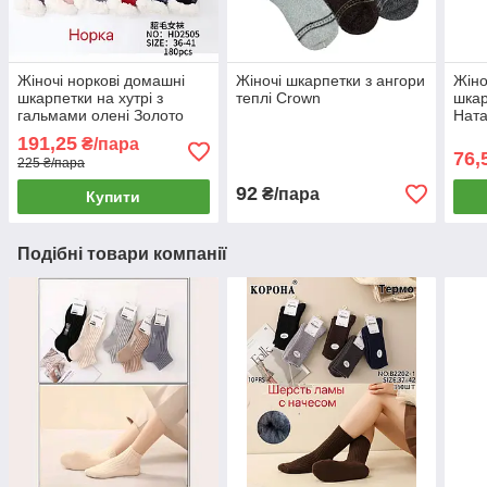
Жіночі норкові домашні
Жіночі шкарпетки з ангори
Жіно
шкарпетки на хутрі з
теплі Crown
шкар
гальмами олені Золото
Ната
191,25
₴/пара
76,
225 ₴/пара
92
₴/пара
Купити
Подібні товари компанії