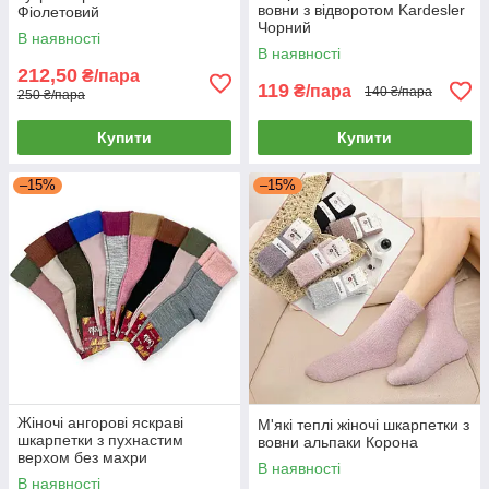
вовни з відворотом Kardesler
Фіолетовий
Чорний
В наявності
В наявності
212,50
₴/пара
119
₴/пара
140 ₴/пара
250 ₴/пара
Купити
Купити
–15%
–15%
Жіночі ангорові яскраві
М'які теплі жіночі шкарпетки з
шкарпетки з пухнастим
вовни альпаки Корона
верхом без махри
В наявності
В наявності