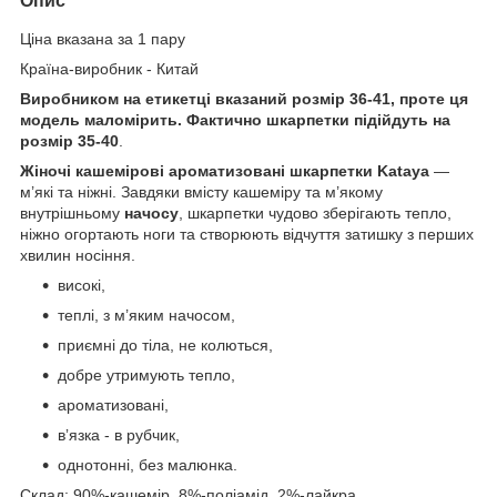
Опис
Ціна вказана за 1 пару
Країна-виробник - Китай
Виробником на етикетці вказаний розмір 36-41, проте ця
модель маломірить. Фактично шкарпетки підійдуть на
розмір 35-40
.
Жіночі кашемірові ароматизовані шкарпетки Kataya
—
м’які та ніжні. Завдяки вмісту кашеміру та м’якому
внутрішньому
начосу
, шкарпетки чудово зберігають тепло,
ніжно огортають ноги та створюють відчуття затишку з перших
хвилин носіння.
високі,
теплі, з м’яким начосом,
приємні до тіла, не колються,
добре утримують тепло,
ароматизовані,
вʼязка - в рубчик,
однотонні, без малюнка.
Склад; 90%-кашемір, 8%-поліамід, 2%-лайкра