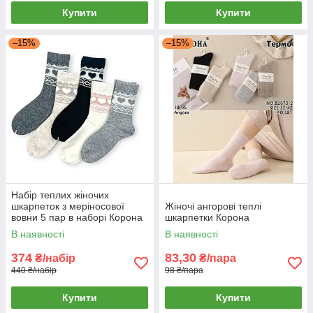
Купити
Купити
–15%
–15%
Набір теплих жіночих
шкарпеток з меріносової
Жіночі ангорові теплі
вовни 5 пар в наборі Корона
шкарпетки Корона
В наявності
В наявності
374
83,30
₴/набір
₴/пара
440 ₴/набір
98 ₴/пара
Купити
Купити