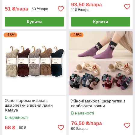
93,50
₴/пара
51
₴/пара
60 ₴/пара
110 ₴/пара
Купити
Купити
–15%
–15%
Жіночі ароматизовані
Жіночі махрові шкарпетки з
шкарпетки з вовни лами
верблюжої вовни
Kataya
В наявності
В наявності
76,50
₴/пара
68
₴
80 ₴
90 ₴/пара