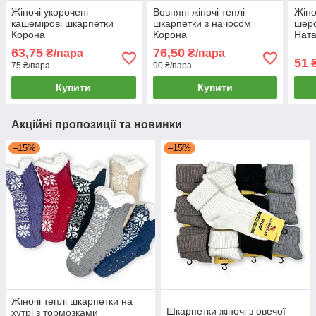
Жіночі укорочені
Вовняні жіночі теплі
Жіно
кашемірові шкарпетки
шкарпетки з начосом
шерс
Корона
Корона
Ната
63,75
76,50
₴/пара
₴/пара
51
75 ₴/пара
90 ₴/пара
Купити
Купити
Акційні пропозиції та новинки
–15%
–15%
Жіночі теплі шкарпетки на
Шкарпетки жіночі з овечої
хутрі з тормозками