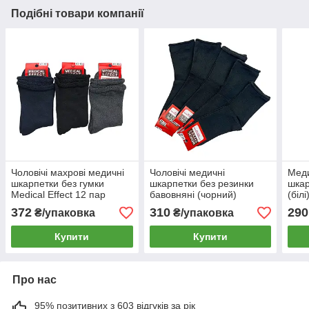
Подібні товари компанії
Чоловічі махрові медичні
Чоловічі медичні
Меди
шкарпетки без гумки
шкарпетки без резинки
шкар
Medical Effect 12 пар
бавовняні (чорний)
(біл
Medical Effect (12 пар) 46-
372
310
290
₴/упаковка
₴/упаковка
48
Купити
Купити
Про нас
95% позитивних з 603 відгуків за рік