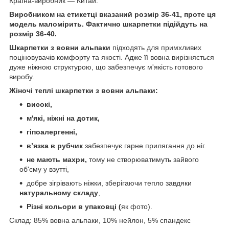
Країна-виробник — Китай.
Виробником на етикетці вказаний розмір 36-41, проте ця
модель маломірить. Фактично шкарпетки підійдуть на
розмір 36-40.
Шкарпетки з вовни альпаки
підходять для примхливих
поціновувачів комфорту та якості. Адже її вовна вирізняється
дуже ніжною структурою, що забезпечує м'якість готового
виробу.
Жіночі теплі шкарпетки з вовни альпаки:
високі,
м'які, ніжні на дотик,
гіпоалергенні,
вʼязка в рубчик
забезпечує гарне прилягання до ніг.
не мають махри,
тому не створюватимуть зайвого
об'єму у взутті,
добре зігрівають ніжки, зберігаючи тепло завдяки
натуральному складу
,
Різні кольори в упаковці (
як фото).
Склад: 85% вовна альпаки, 10% нейлон, 5% спандекс