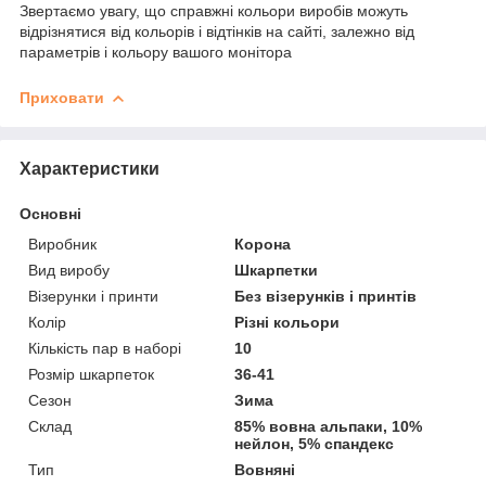
Звертаємо увагу, що справжні кольори виробів можуть
відрізнятися від кольорів і відтінків на сайті, залежно від
параметрів і кольору вашого монітора
Приховати
Характеристики
Основні
Виробник
Корона
Вид виробу
Шкарпетки
Візерунки і принти
Без візерунків і принтів
Колір
Різні кольори
Кількість пар в наборі
10
Розмір шкарпеток
36-41
Сезон
Зима
Склад
85% вовна альпаки, 10%
нейлон, 5% спандекс
Тип
Вовняні