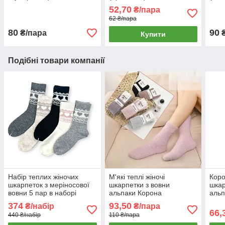
52,70
₴/пара
62 ₴/пара
80
90
₴/пара
Купити
Подібні товари компанії
Набір теплих жіночих
М'які теплі жіночі
Корот
шкарпеток з меріносової
шкарпетки з вовни
шкар
вовни 5 пар в наборі
альпаки Корона
альп
Корона
374
93,50
₴/набір
₴/пара
66,
440 ₴/набір
110 ₴/пара