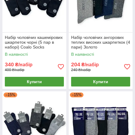
Набір чоловічих кашемірових
Набір чоловічих ангорових
шкарпеток чорні (5 пар в
теплих високих шкарпеткок (4
наборі) Coalo Socks
пари) Золото
В наявності
В наявності
340
204
₴/набір
₴/набір
400 ₴/набір
240 ₴/набір
Купити
Купити
–15%
–15%