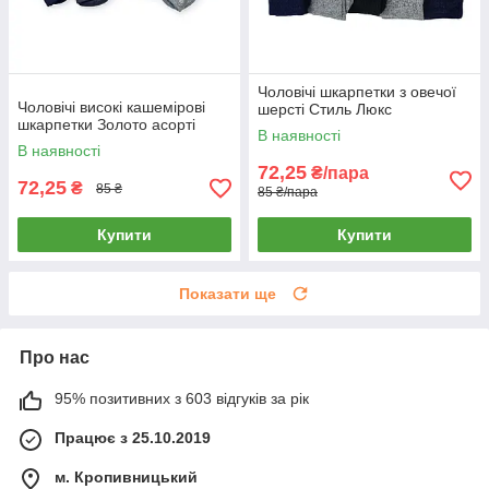
Чоловічі шкарпетки з овечої
Чоловічі високі кашемірові
шерсті Стиль Люкс
шкарпетки Золото асорті
В наявності
В наявності
72,25
₴/пара
72,25
₴
85 ₴
85 ₴/пара
Купити
Купити
Показати ще
Про нас
95% позитивних з 603 відгуків за рік
Працює з 25.10.2019
м. Кропивницький