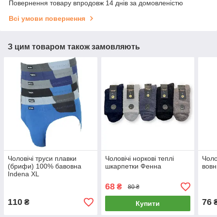
Повернення товару впродовж 14 днів за домовленістю
Всі умови повернення
З цим товаром також замовляють
Чоловічі труси плавки
Чоловічі норкові теплі
Чоло
(брифи) 100% бавовна
шкарпетки Фенна
вовн
Indena XL
68
₴
80 ₴
110
76
₴
₴
Купити