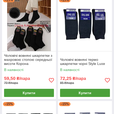
–15%
–15%
Чоловічі вовняні шкарпетки з
махровою стопою середньої
Чоловічі вовняні термо
висоти Корона
шкарпетки чорні Style Luxe
В наявності
В наявності
59,50
72,25
₴/пара
₴/пара
70 ₴/пара
85 ₴/пара
Купити
Купити
–15%
–15%