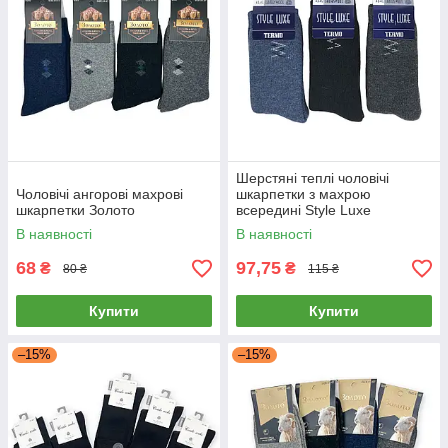
Шерстяні теплі чоловічі
Чоловічі ангорові махрові
шкарпетки з махрою
шкарпетки Золото
всередині Style Luxe
В наявності
В наявності
68
97,75
₴
₴
80 ₴
115 ₴
Купити
Купити
–15%
–15%