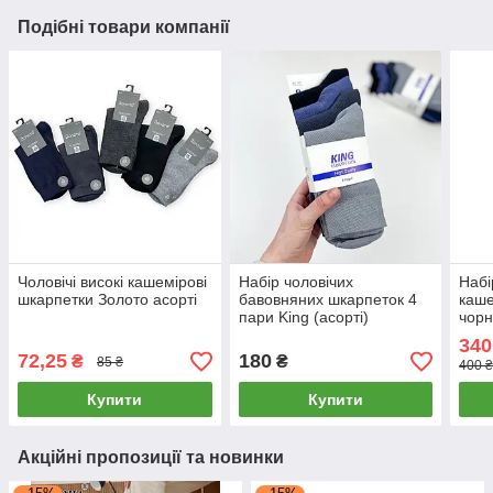
Подібні товари компанії
Чоловічі високі кашемірові
Набір чоловічих
Набі
шкарпетки Золото асорті
бавовняних шкарпеток 4
каше
пари King (асорті)
чорн
Coal
340
72,25
180
₴
₴
85 ₴
400 ₴
Купити
Купити
Акційні пропозиції та новинки