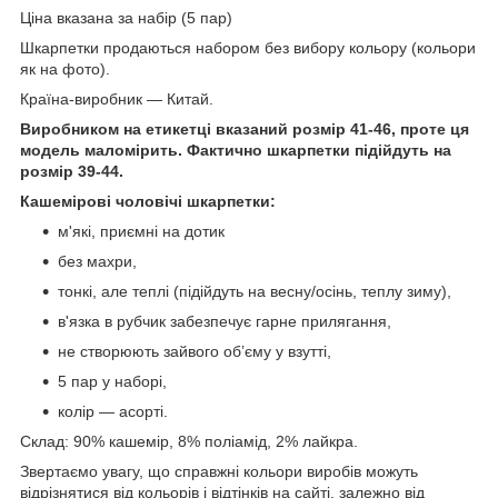
Ціна вказана за набір (5 пар)
Шкарпетки продаються набором без вибору кольору (кольори
як на фото).
Країна-виробник — Китай.
Виробником на етикетці вказаний розмір 41-46, проте ця
модель маломірить. Фактично шкарпетки підійдуть на
розмір 39-44.
Кашемірові чоловічі шкарпетки:
м'які, приємні на дотик
без махри,
тонкі, але теплі (підійдуть на весну/осінь, теплу зиму),
в'язка в рубчик забезпечує гарне прилягання,
не створюють зайвого обʼєму у взутті,
5 пар у наборі,
колір — асорті.
Склад: 90% кашемір, 8% поліамід, 2% лайкра.
Звертаємо увагу, що справжні кольори виробів можуть
відрізнятися від кольорів і відтінків на сайті, залежно від