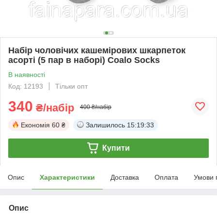
Набір чоловічих кашемірових шкарпеток
асорті (5 пар в наборі) Coalo Socks
В наявності
Код: 12193
Тільки опт
340
₴/набір
400 ₴/набір
Економія
60 ₴
Залишилось
15:19:32
Купити
Опис
Характеристики
Доставка
Оплата
Умови 
Опис