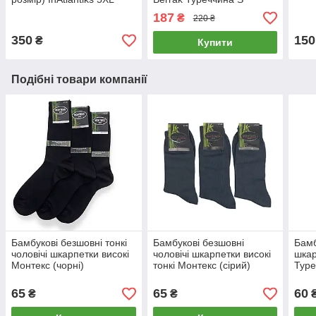
187
₴
220 ₴
350
150
₴
Купити
Подібні товари компанії
Бамбукові безшовні тонкі
Бамбукові безшовні
Бамб
чоловічі шкарпетки високі
чоловічі шкарпетки високі
шкар
Монтекс (чорні)
тонкі Монтекс (сірий)
Туре
65
65
60
₴
₴
₴