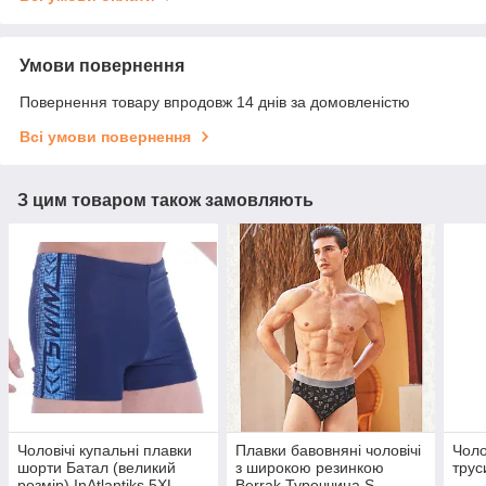
Умови повернення
Повернення товару впродовж 14 днів за домовленістю
Всі умови повернення
З цим товаром також замовляють
Чоловічі купальні плавки
Плавки бавовняні чоловічі
Чоло
шорти Батал (великий
з широкою резинкою
трус
розмір) InAtlantiks 5XL
Berrak Туреччина S