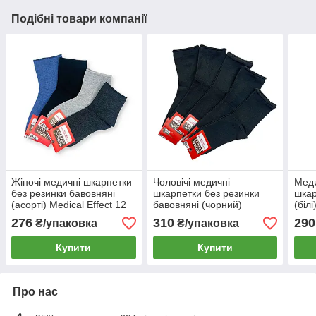
Подібні товари компанії
Жіночі медичні шкарпетки
Чоловічі медичні
Меди
без резинки бавовняні
шкарпетки без резинки
шкар
(асорті) Medical Effect 12
бавовняні (чорний)
(біл
пар 36-40
Medical Effect (12 пар) 46-
276
310
290
₴/упаковка
₴/упаковка
48
Купити
Купити
Про нас