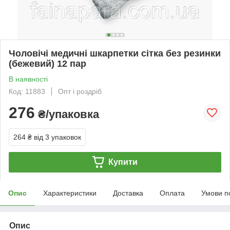
Чоловічі медичні шкарпетки сітка без резинки
(бежевий) 12 пар
В наявності
Код: 11883
Опт і роздріб
276
₴/упаковка
264 ₴
від 3 упаковок
Купити
Опис
Характеристики
Доставка
Оплата
Умови п
Опис