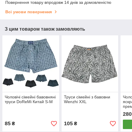
Повернення товару впродовж 14 днів за домовленістю
Всі умови повернення
З цим товаром також замовляють
Чоловічі сімейні бавовняні
Труси сімейні з бавовни
Чоло
труси DoReMi Китай S-M
Wenzhi XXL
яскр
прем
баво
280
85
105
₴
₴