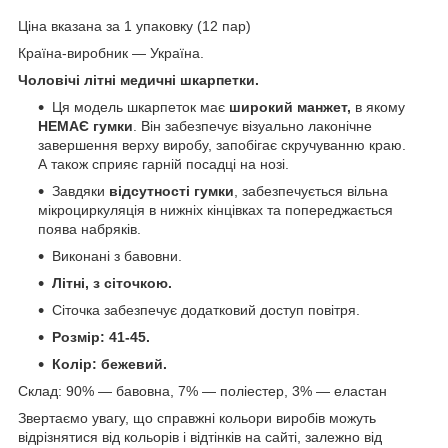
Ціна вказана за 1 упаковку (12 пар)
Країна-виробник — Україна.
Чоловічі літні медичні шкарпетки.
Ця модель шкарпеток має
широкий манжет,
в якому
НЕМАЄ гумки
. Він забезпечує візуально лаконічне
завершення верху виробу, запобігає скручуванню краю.
А також сприяє гарній посадці на нозі.
Завдяки
відсутності гумки
, забезпечується вільна
мікроциркуляція в нижніх кінцівках та попереджається
поява набряків.
Виконані з бавовни.
Літні, з сіточкою.
Сіточка забезпечує додатковий доступ повітря.
Розмір: 41-45.
Колір: бежевий.
Склад: 90% — бавовна, 7% — поліестер, 3% — еластан
Звертаємо увагу, що справжні кольори виробів можуть
відрізнятися від кольорів і відтінків на сайті, залежно від