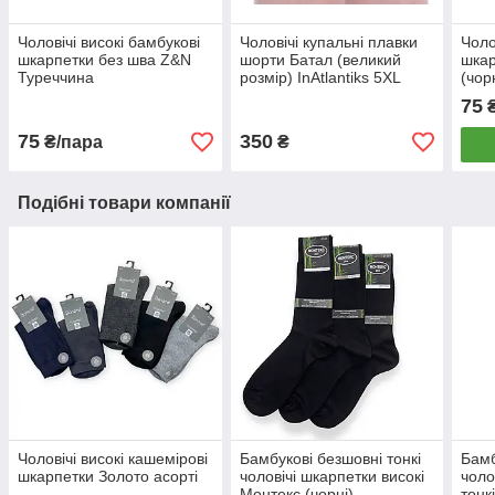
Чоловічі високі бамбукові
Чоловічі купальні плавки
Чоло
шкарпетки без шва Z&N
шорти Батал (великий
шкар
Туреччина
розмір) InAtlantiks 5XL
(чор
75
75
350
₴/пара
₴
Подібні товари компанії
Чоловічі високі кашемірові
Бамбукові безшовні тонкі
Бамб
шкарпетки Золото асорті
чоловічі шкарпетки високі
чоло
Монтекс (чорні)
тонк