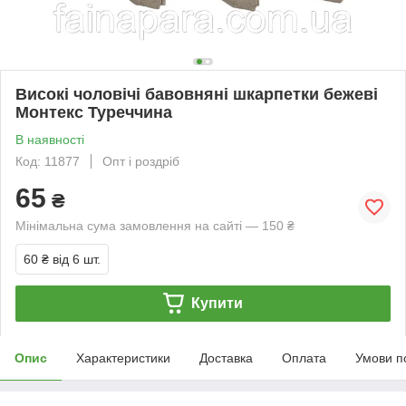
Високі чоловічі бавовняні шкарпетки бежеві
Монтекс Туреччина
В наявності
Код: 11877
Опт і роздріб
65
₴
Мінімальна сума замовлення на сайті — 150 ₴
60 ₴
від 6 шт.
Купити
Опис
Характеристики
Доставка
Оплата
Умови п