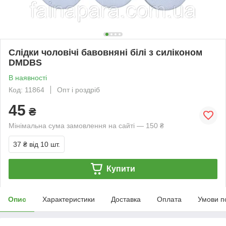
Слідки чоловічі бавовняні білі з силіконом
DMDBS
В наявності
Код: 11864
Опт і роздріб
45
₴
Мінімальна сума замовлення на сайті — 150 ₴
37 ₴
від 10 шт.
Купити
Опис
Характеристики
Доставка
Оплата
Умови п