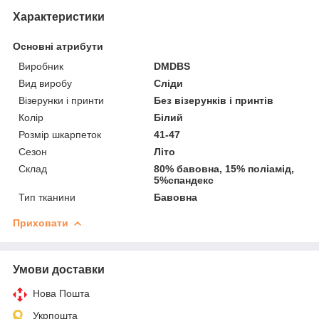
Характеристики
Основні атрибути
Виробник
DMDBS
Вид виробу
Сліди
Візерунки і принти
Без візерунків і принтів
Колір
Білий
Розмір шкарпеток
41-47
Сезон
Літо
Склад
80% бавовна, 15% поліамід,
5%спандекс
Тип тканини
Бавовна
Приховати
Умови доставки
Нова Пошта
Укрпошта