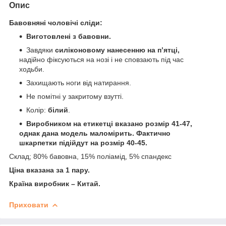
Опис
Бавовняні чоловічі сліди:
Виготовлені з бавовни.
Завдяки
силіконовому нанесенню на пʼятці,
надійно фіксуються на нозі і не сповзають під час
ходьби.
Захищають ноги від натирання.
Не помітні у закритому взутті.
Колір:
білий
.
Виробником на етикетці вказано розмір 41-47,
однак дана модель маломірить. Фактично
шкарпетки підійдут на розмір 40-45.
Склад; 80% бавовна, 15% поліамід, 5% спандекс
Ціна вказана за 1 пару.
Країна виробник – Китай.
Приховати