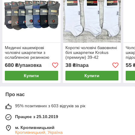
Медичні кашемірові
Короткі чоловічі бавовняні
Чоло
чоловічі шкарпетки з
білі шкарпетки Krokus
шкар
ослабленою резинкою
(премиум) 39-42
підо
DMDBS 10 пар
рези
680
38
55
₴/упаковка
₴/пара
Купити
Купити
Про нас
95% позитивних з 603 відгуків за рік
Працює з 25.10.2019
м. Кропивницький
Кропивницький, Україна