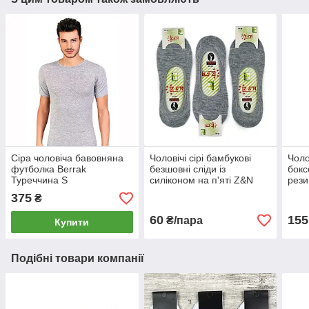
Сіра чоловіча бавовняна
Чоловічі сірі бамбукові
Чоло
футболка Berrak
безшовні сліди із
бокс
Туреччина S
силіконом на п'яті Z&N
рези
Туреччина
375
₴
60
155
₴/пара
Купити
Подібні товари компанії