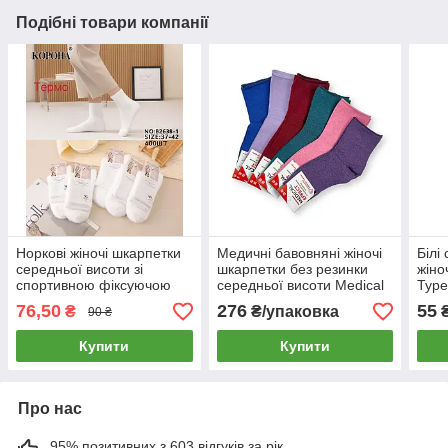
Подібні товари компанії
Норкові жіночі шкарпетки
Медичні бавовняні жіночі
Білі
середньої висоти зі
шкарпетки без резинки
жіно
спортивною фіксуючою
середньої висоти Medical
Туре
резинкою Корона
Effect 12 пар 36-40
76,50
276
55
₴
₴/упаковка
90 ₴
Купити
Купити
Про нас
95% позитивних з 603 відгуків за рік