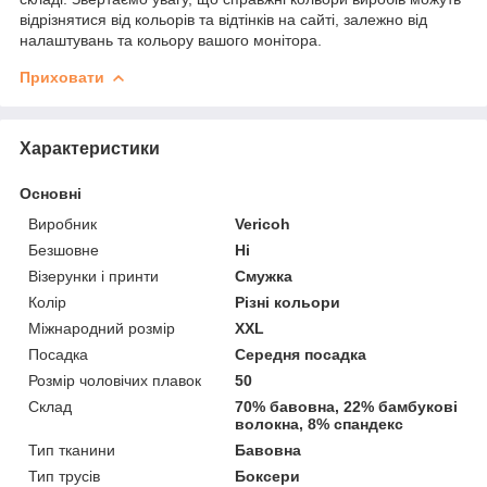
відрізнятися від кольорів та відтінків на сайті, залежно від
налаштувань та кольору вашого монітора.
Приховати
Характеристики
Основні
Виробник
Vericoh
Безшовне
Ні
Візерунки і принти
Смужка
Колір
Різні кольори
Міжнародний розмір
XXL
Посадка
Середня посадка
Розмір чоловічих плавок
50
Склад
70% бавовна, 22% бамбукові
волокна, 8% спандекс
Тип тканини
Бавовна
Тип трусів
Боксери