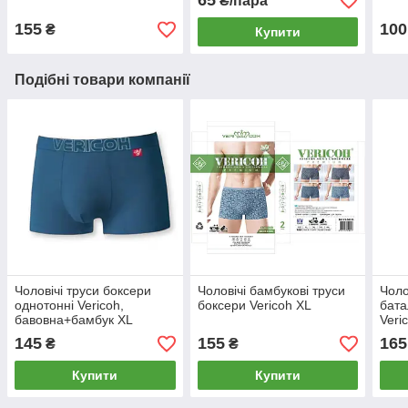
65
₴/пара
155
100
₴
Купити
Подібні товари компанії
Чоловічі труси боксери
Чоловічі бамбукові труси
Чоло
однотонні Vericoh,
боксери Vericoh XL
бата
бавовна+бамбук XL
Veri
145
155
165
₴
₴
Купити
Купити