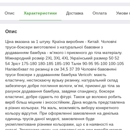
Опис
Характеристики
Доставка
Оплата
Умови 
Опис
Ціна вказана за 1 штуку. Країна виробник - Китай. Чоловічі
труси-боксери виготовлені з натуральної бавовни з
додаванням бамбука - м'якого і приємного до тіла матеріалу.
Міжнародний розмір 2XL 3XL 4XL Український размер 50 52
54 Зріст 175-180 180-185 185-190 Талія 90-95 95-100 100-105
Напівобхват по резинці в см 34,5 37 39 Чоловічі бавовняні
труси боксери з додаванням бамбука Vericoh: мають
еластичну, нестискаючу вузьку резинку, натуральний склад
забезпечує добре поглиння вологи, мʼякі, приємні до тіла за
рахунок додавання бамбука, завдяки спандексу, боксери
еластичні, добре сідають по фігурі. Також це волокно робить
виріб більш міцним і зносостійким, Дана модель представлена
в різних кольорах. На жаль, можливість вибору конкретного
кольору відсутня. При оформленні замовлення на декілька
одиниць трусів даної моделі, замовлення буде
укомплектоване різними кольорами, що є в наявності на
складі. Звертаємо увагу, що справжні кольори виробів можуть