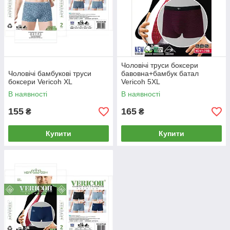
Чоловічі труси боксери
Чоловічі бамбукові труси
бавовна+бамбук батал
боксери Vericoh XL
Vericoh 5XL
В наявності
В наявності
155
165
₴
₴
Купити
Купити