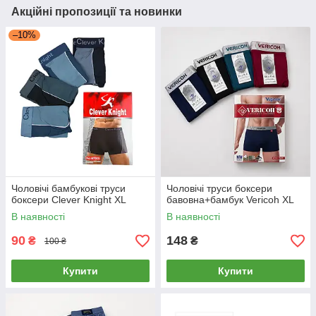
Акційні пропозиції та новинки
–10%
Чоловічі бамбукові труси
Чоловічі труси боксери
боксери Clever Knight XL
бавовна+бамбук Vericoh XL
В наявності
В наявності
90
148
₴
₴
100 ₴
Купити
Купити