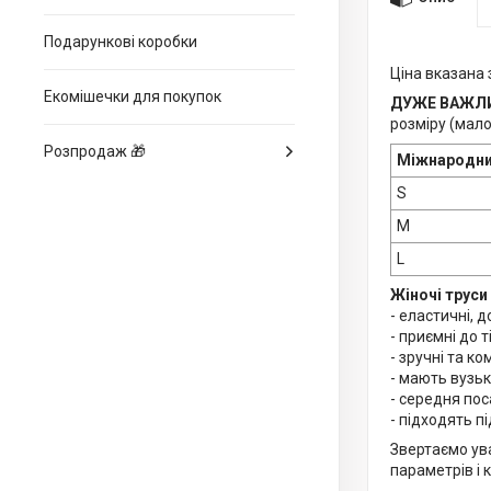
Подарункові коробки
Ціна вказана 
Екомішечки для покупок
ДУЖЕ ВАЖЛ
розміру (мало
Розпродаж 🎁
Міжнародни
S
M
L
Жіночі труси
- еластичні, 
- приємні до т
- зручні та ко
- мають вузьк
- середня пос
- підходять п
Звертаємо ува
параметрів і 