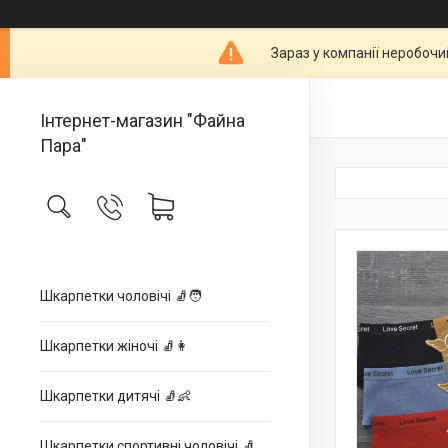
Зараз у компанії неробочи
Інтернет-магазин "Файна
Пара"
Шкарпетки чоловічі 🧦🧑
Шкарпетки жіночі 🧦👩
Шкарпетки дитячі 🧦👶
Шкарпетки спортивні чоловічі 🧦