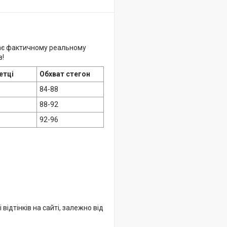
ідає фактичному реальному
в!
етці
Обхват стегон
84-88
88-92
92-96
відтінків на сайті, залежно від