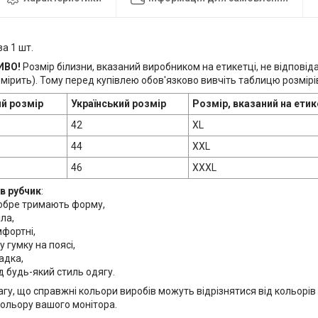
за 1 шт.
ИВО!
Розмір білизни, вказаний виробником на етикетці, не відпов
мірить). Тому перед купівлею обов'язково вивчіть таблицю розмірі
й розмір
Український розмір
Розмір, вказаний на етик
42
XL
44
XXL
46
XXXL
 в рубчик
:
добре тримають форму,
іла,
мфортні,
у гумку на поясі,
адка,
ід будь-який стиль одягу.
гу, що справжні кольори виробів можуть відрізнятися від кольорів і 
кольору вашого монітора.