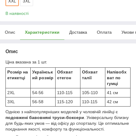
XXL
3XL
В наявності
Опис
Характеристики
Доставка
Оплата
Умови 
Опис
Ціна вказана за 1 шт.
Розмір на
Українськ
Обхват
Обхват
Напівобх
етикетці
ий розмір
стегон
талії
ват по
гумці
2XL
54-56
110-115
105-110
41 см
3XL
56-58
115-120
110-115
42 см
Однією з найпопулярніших моделей у чоловічій лінійці є
подовжені бавовняні труси-боксери
. Універсальну білизну
для будь-яких умов — від офісу до спортзалу. Це оптимальне
поєднання якості, комфорту та функціональності.