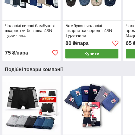
Чоловічі високі бамбукові
Бамбукові чоловічі
Чоло
шкарпетки без шва Z&N
шкарпетки середні Z&N
аром
Туреччина
Туреччина
Marj
80
65
₴/пара
₴
75
₴/пара
Купити
Подібні товари компанії