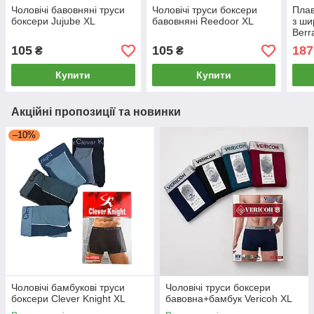
Чоловічі бавовняні труси
Чоловічі труси боксери
Плав
боксери Jujube XL
бавовняні Reedoor XL
з ши
Berr
105
105
187
₴
₴
Купити
Купити
Акційні пропозиції та новинки
–10%
Чоловічі бамбукові труси
Чоловічі труси боксери
боксери Clever Knight XL
бавовна+бамбук Vericoh XL