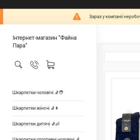
Зараз у компанії неробо
Інтернет-магазин "Файна
Пара"
Шкарпетки чоловічі 🧦🧑
Шкарпетки жіночі 🧦👩
Шкарпетки дитячі 🧦👶
Шкарпетки спортивні чоловічі 🧦