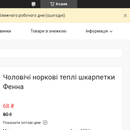
Кошик
ближчого робочого дня (сьогодні).
винки
Товари зі знижкою
Інформація
Чоловічі норкові теплі шкарпетки
Фенна
68 ₴
80 ₴
Показати оптові ціни