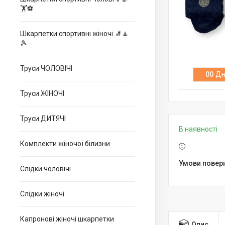
🏋⚽
Шкарпетки спортивні жіночі 🧦🧘
🎾
Труси ЧОЛОВІЧІ
0
0
Дн
Труси ЖІНОЧІ
Труси ДИТЯЧІ
В наявності
Комплекти жіночої білизни
Слідки чоловічі
Слідки жіночі
Капронові жіночі шкарпетки
Опис