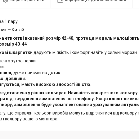
за 1 пару.
ник — Китай.
а етикетці вказаний розмір 42-48, проте ця модель маломірит
 розмір 40-44
.
кові шкарпетки
дарують м'якість і комфорт навіть у сильні морози.
ені з хутра норки.
ри.
 ніжні,
дуже приємні на дотик.
ої довжини.
ягуються,
мають
високою зносостійкістю.
едставлена у різних кольорах. Наявність конкретного кольору 
ри підтвердженні замовлення по телефону. Якщо клієнт не ви
ьору, замовлення буде укомплектоване з урахуванням актуальних
гу, що справжні кольори виробів можуть відрізнятися від кольору та
в і кольору вашого монітора.