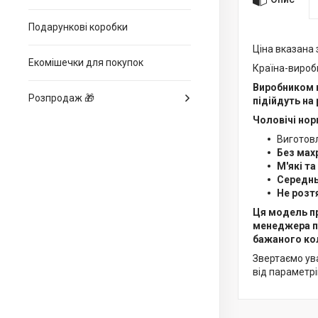
Подарункові коробки
Ціна вказана 
Екомішечки для покупок
Країна-вироб
Виробником н
Розпродаж 🎁
підійдуть на
Чоловічі нор
Виготовл
Без мах
М'які та
Середнь
Не розт
Ця модель пр
менеджера п
бажаного кол
Звертаємо ува
від параметрі