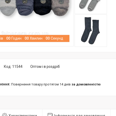
ів
0
0
Годин
0
0
Хвилин
0
0
Секунд
Код:
11544
Оптом і в роздріб
повернення товару протягом 14 днів
за домовленістю
Характеристики
Інформація для замовлення