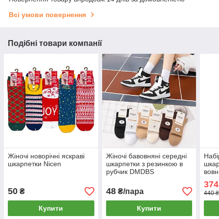
Всі умови повернення
Подібні товари компанії
Жіночі новорічні яскраві
Жіночі бавовняні середні
Набі
шкарпетки Nicen
шкарпетки з резинкою в
шкар
рубчик DMDBS
вовн
Кор
374
50
48
₴
₴/пара
440 ₴
Купити
Купити