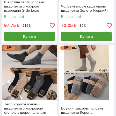
Шерстяні теплі чоловічі
шкарпетки з махрою
Чоловічі високі кашемірові
всередині Style Luxe
шкарпетки Золото (чорний)
В наявності
В наявності
97,75
72,25
₴
₴
115 ₴
85 ₴
Купити
Купити
–15%
–15%
Теплі короткі чоловічі
шкарпетки з махровою
Вовняні махрові чоловічі
стопою з шерсті альпаки
шкарпетки Корона