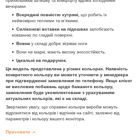
прихильників затишку та комфорту вдома холодними
вечорами.
Всередині повністю хутряні,
що робить їх
неймовірно теплими та м'якими.
Силіконові вставки на підошвах
запобігають
ковзанню по гладкій поверхні.
Вовна
у складі добре зігріває ноги.
Вони не маркі, мають високу зносостійкість.
Ідеальні на подарунок.
Ця модель представлена у різних кольорах. Наявність
конкретного кольору ви можете уточнити у менеджера
при підтвердженні замовлення по телефону. Якщо клієнт
не висловив побажань щодо бажаного кольору,
замовлення буде укомплектоване з урахуванням
актуальних кольорів, які є на складі.
Звертаємо увагу, що справжні кольори виробів можуть
відрізнятися від кольорів і відтінків на сайті, залежно від
параметрів і кольору вашого монітора.
Приховати