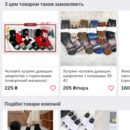
З цим товаром також замовляють
Чоловічі хутряні домашні
Хутряні чоловічі домашні
Жіно
шкарпетки з тормозками
шкарпетки з гальмами 39-
тапо
(новорічний малюнок)
42
(орн
Корона
225
205
160
₴
₴/пара
Подібні товари компанії