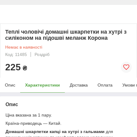
Теплі чоловічі домашні шкарпетки на хутрі з
силіконом на підошві меланж Корона
Немає в наявності
Код: 11485
Роздріб
225
₴
Опис
Характеристики
Доставка
Оплата
Умови 
Опис
Ціна вказана за 1 пару.
Країна-приводець — Китай.
Домашні шкарпетки капці на хутрі з гальмами
для