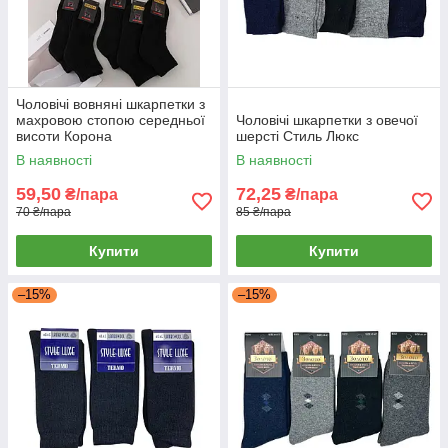
Чоловічі вовняні шкарпетки з
махровою стопою середньої
Чоловічі шкарпетки з овечої
висоти Корона
шерсті Стиль Люкс
В наявності
В наявності
59,50
72,25
₴/пара
₴/пара
70 ₴/пара
85 ₴/пара
Купити
Купити
–15%
–15%