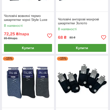
Чоловічі вовняні термо
Чоловічі ангорові махрові
шкарпетки чорні Style Luxe
шкарпетки Золото
В наявності
В наявності
72,25
₴/пара
68
₴
80 ₴
85 ₴/пара
Купити
Купити
–15%
–15%