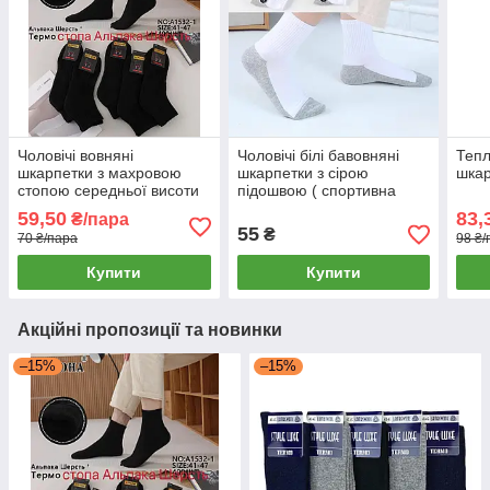
Чоловічі вовняні
Чоловічі білі бавовняні
Тепл
шкарпетки з махровою
шкарпетки з сірою
шкар
стопою середньої висоти
підошвою ( спортивна
Корона
резинка ) Корона
59,50
83,
₴/пара
55
₴
70 ₴/пара
98 ₴/
Купити
Купити
Акційні пропозиції та новинки
–15%
–15%