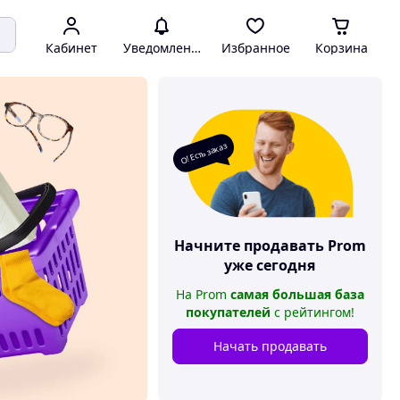
Кабинет
Уведомления
Избранное
Корзина
О! Есть заказ
Начните продавать
Prom
уже сегодня
На
Prom
самая большая база
покупателей
с рейтингом
!
Начать продавать