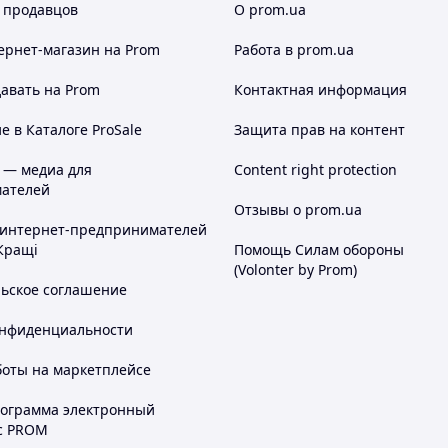
 продавцов
О prom.ua
ернет-магазин
на Prom
Работа в prom.ua
авать на Prom
Контактная информация
 в Каталоге ProSale
Защита прав на контент
 — медиа для
Content right protection
ателей
Отзывы о prom.ua
 интернет-предпринимателей
Кращі
Помощь Силам обороны
(Volonter by Prom)
льское соглашение
онфиденциальности
боты на маркетплейсе
рограмма электронный
с PROM