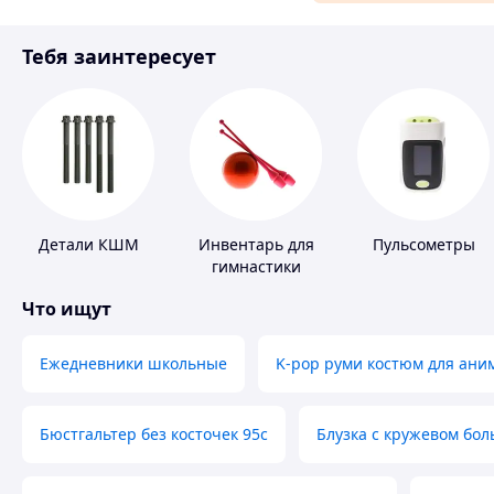
Материалы для ремонта
Тебя заинтересует
Спорт и отдых
Детали КШМ
Инвентарь для
Пульсометры
гимнастики
Что ищут
Ежедневники школьные
K-pop руми костюм для ани
Бюстгальтер без косточек 95с
Блузка с кружевом бо