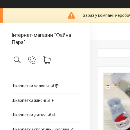
Зараз у компанії неробо
Інтернет-магазин "Файна
Пара"
Шкарпетки чоловічі 🧦🧑
Шкарпетки жіночі 🧦👩
Шкарпетки дитячі 🧦👶
Шкарпетки спортивні чоловічі 🧦