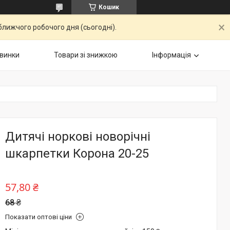
Кошик
ближчого робочого дня (сьогодні).
винки
Товари зі знижкою
Інформація
Дитячі норкові новорічні
шкарпетки Корона 20-25
57,80 ₴
68 ₴
Показати оптові ціни