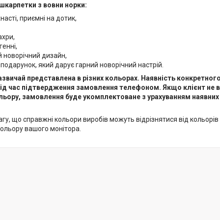
 шкарпетки з вовни норки:
хнасті, приємні на дотик,
ахри,
генні,
 новорічний дизайн,
подарунок, який дарує гарний новорічний настрій.
звичай представлена в різних кольорах. Наявність конкретног
ід час підтвердження замовлення телефоном. Якщо клієнт не
ьору, замовлення буде укомплектоване з урахуванням наявних 
гу, що справжні кольори виробів можуть відрізнятися від кольорів і 
кольору вашого монітора.