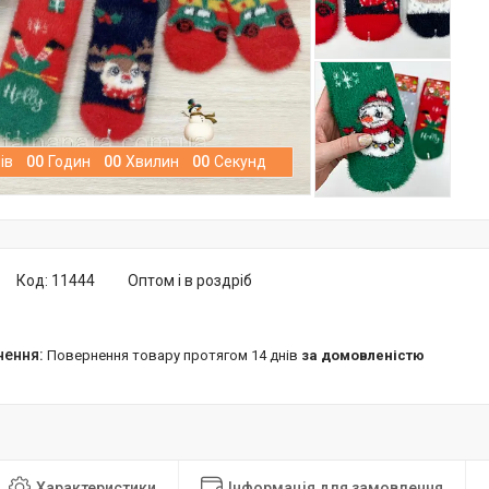
ів
0
0
Годин
0
0
Хвилин
0
0
Секунд
Код:
11444
Оптом і в роздріб
повернення товару протягом 14 днів
за домовленістю
Характеристики
Інформація для замовлення