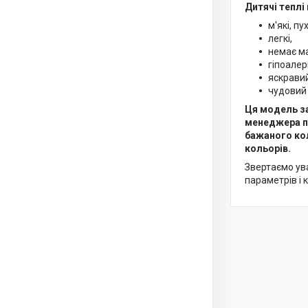
Дитячі теплі
м'які, пу
легкі,
немає м
гіпоалер
яскравий
чудовий 
Ця модель за
менеджера п
бажаного кол
кольорів.
Звертаємо ува
параметрів і 