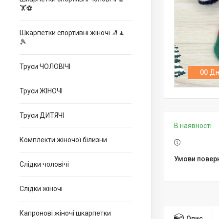
🏋⚽
Шкарпетки спортивні жіночі 🧦🧘
🎾
Труси ЧОЛОВІЧІ
0
0
Дн
Труси ЖІНОЧІ
Труси ДИТЯЧІ
В наявності
Комплекти жіночої білизни
Слідки чоловічі
Слідки жіночі
Капронові жіночі шкарпетки
Опис