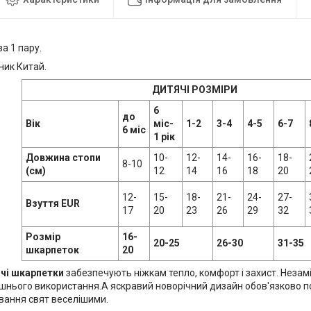
за 1 пару.
ник Китай.
ДИТЯЧІ РОЗМІРИ
6
до
Вік
міс-
1-2
3-4
4-5
6-7
6 міс
1 рік
Довжина стопи
10-
12-
14-
16-
18-
8-10
(см)
12
14
16
18
20
12-
15-
18-
21-
24-
27-
Взуття EUR
17
20
23
26
29
32
Розмір
16-
20-25
26-30
31-35
шкарпеток
20
чі шкарпетки
забезпечують ніжкам тепло, комфорт і захист. Незам
шнього використання.А яскравий новорічний дизайн обов'язково по
ування свят веселішими.