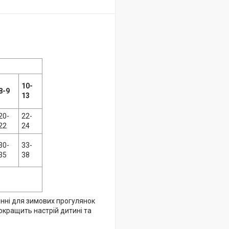
10-
8-9
13
20-
22-
22
24
30-
33-
35
38
інні для зимових прогулянок
кращить настрій дитині та