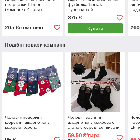
шкарпетки Ekmen
футболка Berrak
жіно
(комплект 2 пари)
Туреччина S
пода
Кіт+Олень
пар
375
₴
265
260
₴/комплект
Купити
Подібні товари компанії
Чоловічі новорічні
Чоловічі вовняні
Чоло
шерстяні шкарпетки з
шкарпетки з махровою
нов
махрою Корона
стопою середньої висоти
Ekme
Корона
59,50
₴/пара
95
66
₴
₴