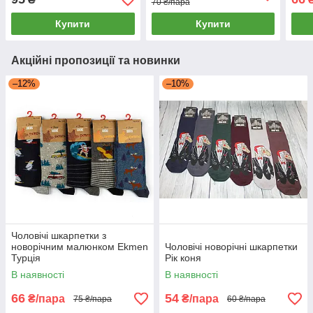
70 ₴/пара
Купити
Купити
Акційні пропозиції та новинки
–12%
–10%
Чоловічі шкарпетки з
новорічним малюнком Ekmen
Чоловічі новорічні шкарпетки
Турція
Рік коня
В наявності
В наявності
66
54
₴/пара
₴/пара
75 ₴/пара
60 ₴/пара