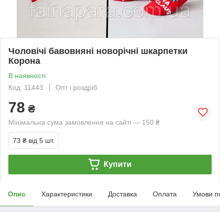
Чоловічі бавовняні новорічні шкарпетки
Корона
В наявності
Код: 11443
Опт і роздріб
78
₴
Мінімальна сума замовлення на сайті — 150 ₴
73 ₴
від 5 шт.
Купити
Опис
Характеристики
Доставка
Оплата
Умови п