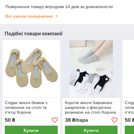
Повернення товару впродовж 14 днів за домовленістю
Всі умови повернення
Подібні товари компанії
Слідки жіночі бежеві з
Короткі жіночі бавовняні
Слідк
силіконом на стопі та
шкарпетки з фіксуючою
силі
п'ятці Корона
резинкою на стопі Корона
п'ят
Чорний
50
38
50
₴
₴/пара
Купити
Купити