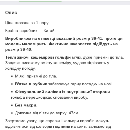
Опис
Ціна вказана за 1 пару.
Країна-виробник — Китай.
Виробником на етикетці вказаний розмір 36-41, проте ця
модель маломірить. Фактично шкарпетки підійдуть на
розмір 36-40
.
Теплі жіночі кашемірові гольфи
м'які, дуже приємні до тіла.
Завдяки високому вмісту кашеміру, чудово зігрівають у
холодну погоду.
М'які, приємні до тіла.
В'язка в рубчик
забезпечує гарну посадку на нозі.
Фіксувальний силікон із внутрішньої сторони
гольфа перешкоджає сповзання виробу.
Без махри.
Довжина від п'яти до верху: 47см.
Звертаємо увагу, що справжні кольори виробів можуть
відрізнятися від кольорів і відтінків на сайті, залежно від