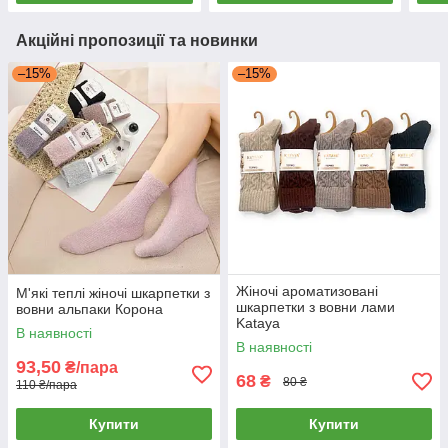
Акційні пропозиції та новинки
–15%
–15%
Жіночі ароматизовані
М'які теплі жіночі шкарпетки з
шкарпетки з вовни лами
вовни альпаки Корона
Kataya
В наявності
В наявності
93,50
₴/пара
68
₴
80 ₴
110 ₴/пара
Купити
Купити