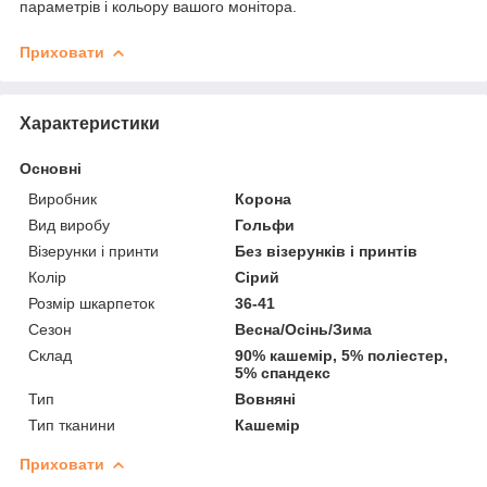
параметрів і кольору вашого монітора.
Приховати
Характеристики
Основні
Виробник
Корона
Вид виробу
Гольфи
Візерунки і принти
Без візерунків і принтів
Колір
Сірий
Розмір шкарпеток
36-41
Сезон
Весна/Осінь/Зима
Склад
90% кашемір, 5% поліестер,
5% спандекс
Тип
Вовняні
Тип тканини
Кашемір
Приховати