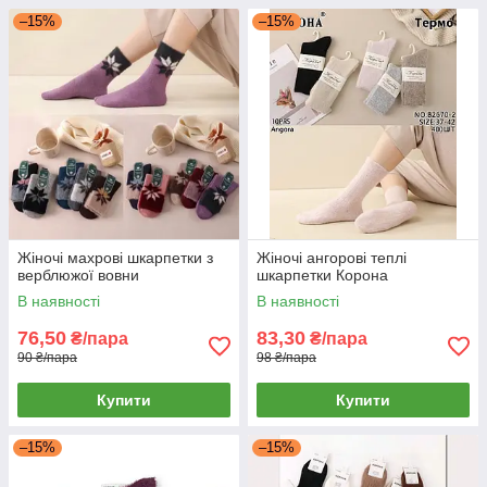
–15%
–15%
Жіночі махрові шкарпетки з
Жіночі ангорові теплі
верблюжої вовни
шкарпетки Корона
В наявності
В наявності
76,50
83,30
₴/пара
₴/пара
90 ₴/пара
98 ₴/пара
Купити
Купити
–15%
–15%