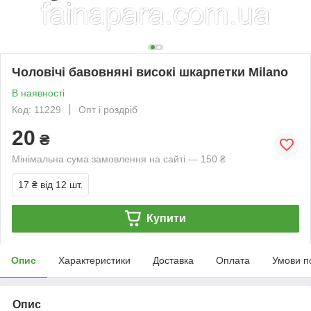
Чоловічі бавовняні високі шкарпетки Milano
В наявності
Код: 11229
Опт і роздріб
20
₴
Мінімальна сума замовлення на сайті — 150 ₴
17 ₴
від 12 шт.
Купити
Опис
Характеристики
Доставка
Оплата
Умови п
Опис