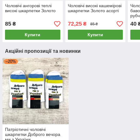
Чоловічі ангорові теплі
Чоловічі високі кашемірові
Чоло
високі шкарпетки Золото
шкарпетки Золото асорті
баво
рубч
39-4
85
72,25
40
₴
₴
85 ₴
Купити
Купити
Акційні пропозиції та новинки
–20%
Патріотичні чоловічі
шкарпетки Доброго вечора
ми з України