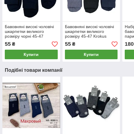
Бавовняні високі чоловічі
Бавовняні високі чоловічі
Набі
шкарпетки великого
шкарпетки великого
баво
розміру чорні 45-47
розміру 45-47 Krokus
пари
(асорті)
55
55
180
₴
₴
Купити
Купити
Подібні товари компанії