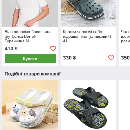
Біла чоловіча бавовняна
Крокси чоловічі сабо
Чоло
футболка Berrak
підошва піна (оливковий)
шорт
Туреччина M
41
розм
410
₴
330
350
₴
Купити
Подібні товари компанії