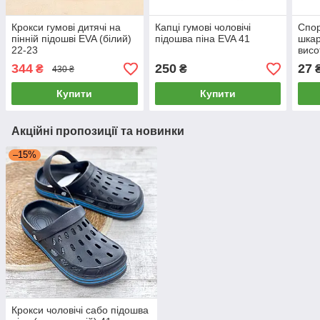
Крокси гумові дитячі на
Капці гумові чоловічі
Спор
пінній підошві EVA (білий)
підошва піна EVA 41
шкар
22-23
висо
344
250
27
₴
₴
₴
430 ₴
Купити
Купити
Акційні пропозиції та новинки
–15%
Крокси чоловічі сабо підошва