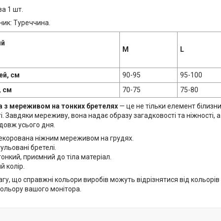
за 1 шт.
ник: Туреччина.
ий
M
L
ей, см
90-95
95-100
, см
70-75
75-80
а з мереживом на тонких бретелях
— це не тільки елемент білизни
і. Завдяки мереживу, вона надає образу загадковості та ніжності, 
довж усього дня.
екорована ніжним мереживом на грудях.
гульовані бретелі.
тонкий, приємний до тіла матеріал.
 колір.
гу, що справжні кольори виробів можуть відрізнятися від кольорів і 
кольору вашого монітора.