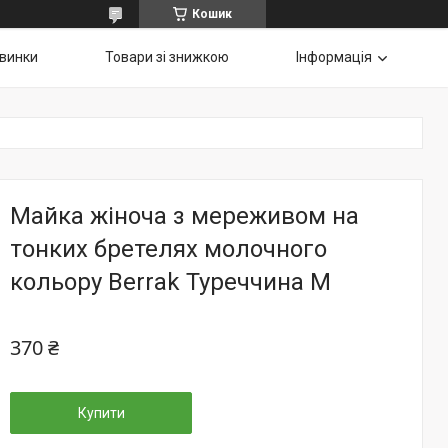
Кошик
винки
Товари зі знижкою
Інформація
Майка жіноча з мереживом на
тонких бретелях молочного
кольору Berrak Туреччина M
370 ₴
Купити