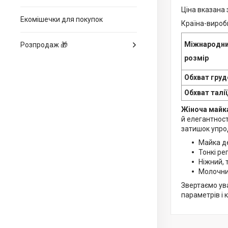
Ціна вказана 
Екомішечки для покупок
Країна-вироб
Міжнародн
Розпродаж 🎁
розмір
Обхват груд
Обхват талії
Жіноча майк
й елегантност
затишок упро
Майка д
Тонкі ре
Ніжний, 
Молочний
Звертаємо ува
параметрів і 