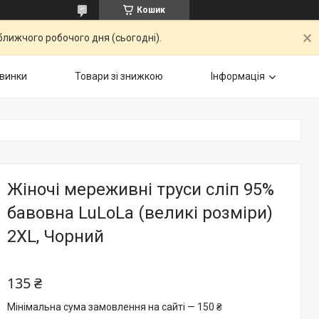
Кошик
ближчого робочого дня (сьогодні).
винки
Товари зі знижкою
Інформація
Жіночі мереживні труси сліп 95%
бавовна LuLoLa (великі розміри)
2XL, Чорний
135 ₴
Мінімальна сума замовлення на сайті — 150 ₴