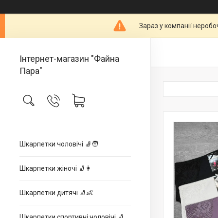
Зараз у компанії неробо
Інтернет-магазин "Файна
Пара"
Шкарпетки чоловічі 🧦🧑
Шкарпетки жіночі 🧦👩
Шкарпетки дитячі 🧦👶
Шкарпетки спортивні чоловічі 🧦