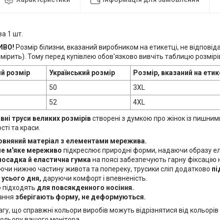
за 1 шт.
ИВО!
Розмір білизни, вказаний виробником на етикетці, не відпов
мірить). Тому перед купівлею обов'язково вивчіть таблицю розмірі
й розмір
Український розмір
Розмір, вказаний на етик
50
3XL
52
4XL
ні труси великих розмірів
створені з думкою про жінок із пишни
сті та краси.
овняний матеріал з елементами мережива.
е м'яке мереживо
підкреслює природні форми, надаючи образу еле
посадка й еластична гумка
на поясі забезпечують гарну фіксацію на
ючи нижню частину живота та попереку, трусики сліп додатково
пі
усього дня,
даруючи комфорт і впевненість.
о підходять
для повсякденного носіння.
ання
зберігають форму, не деформуються.
гу, що справжні кольори виробів можуть відрізнятися від кольорів і 
кольору вашого монітора.