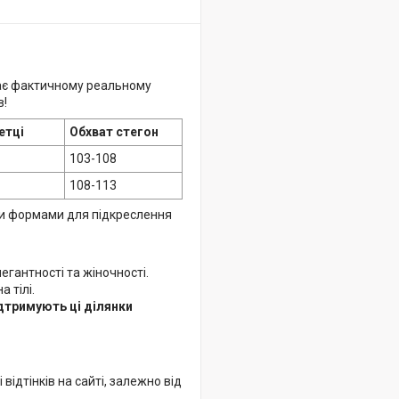
ідає фактичному реальному
в!
етці
Обхват стегон
103-108
108-113
ми формами для підкреслення
гантності та жіночності.
 тілі.
дтримують ці ділянки
відтінків на сайті, залежно від