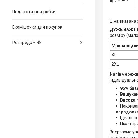
Подарункові коробки
Ціна вказана 
Екомішечки для покупок
ДУЖЕ ВАЖЛ
розміру (мало
Розпродаж 🎁
Міжнародни
XL
2XL
Напівмережив
індивідуально
95% бав
Вишукан
Висока 
Покрива
впродовж 
Ідеальн
Після пр
Звертаємо ува
параметрів і 