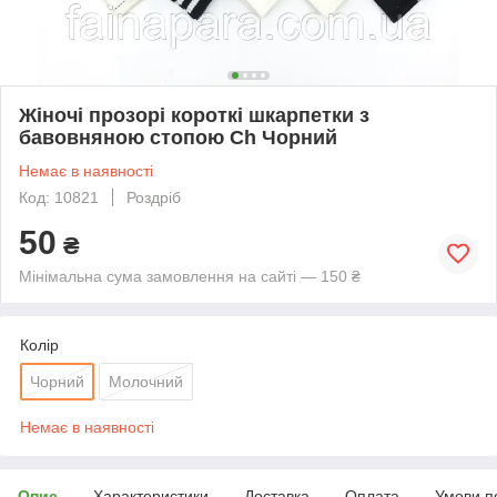
Жіночі прозорі короткі шкарпетки з
бавовняною стопою Ch Чорний
Немає в наявності
Код: 10821
Роздріб
50
₴
Мінімальна сума замовлення на сайті — 150 ₴
Колір
Чорний
Молочний
Немає в наявності
Опис
Характеристики
Доставка
Оплата
Умови п