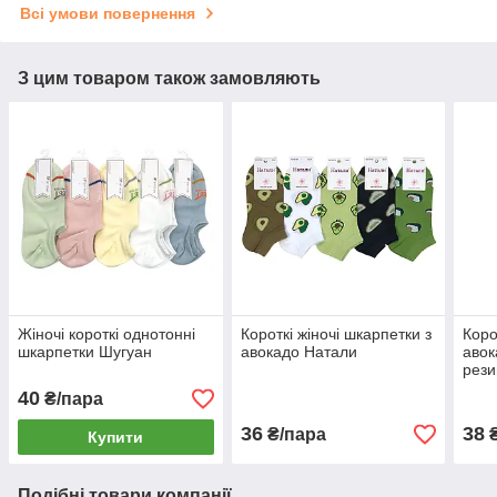
Всі умови повернення
З цим товаром також замовляють
Жіночі короткі однотонні
Короткі жіночі шкарпетки з
Коро
шкарпетки Шугуан
авокадо Натали
авок
рези
40
₴/пара
36
38
₴/пара
₴
Купити
Подібні товари компанії