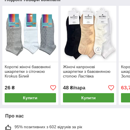
Короткі жіночі бавовняні
Жіночі капронові
Коро
шкарпетки з сіточкою
шкарпетки з бавовняною
шкар
Krokus Білий
стопою Ластівка
Золо
26
48
63,
₴
₴/пара
Купити
Купити
Про нас
95% позитивних з 602 відгуків за рік