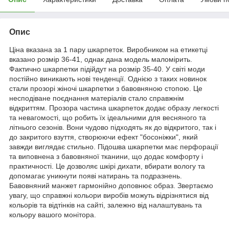
Опис
Ціна вказана за 1 пару шкарпеток. Виробником на етикетці
вказано розмір 36-41, однак дана модель маломірить.
Фактично шкарпетки підійдут на розмір 35-40. У світі моди
постійно виникають нові тенденції. Однією з таких новинок
стали прозорі жіночі шкарпетки з бавовняною стопою. Це
несподіване поєднання матеріалів стало справжнім
відкриттям. Прозора частина шкарпеток додає образу легкості
та невагомості, що робить їх ідеальними для весняного та
літнього сезонів. Вони чудово підходять як до відкритого, так і
до закритого взуття, створюючи ефект "босоніжки", який
завжди виглядає стильно. Підошва шкарпетки має перфорації
та виповнена з бавовняної тканини, що додає комфорту і
практичності. Це дозволяє шкірі дихати, вбирати вологу та
допомагає уникнути появі натирань та подразнень.
Бавовняний манжет гармонійно доповнює образ. Звертаємо
увагу, що справжні кольори виробів можуть відрізнятися від
кольорів та відтінків на сайті, залежно від налаштувань та
кольору вашого монітора.