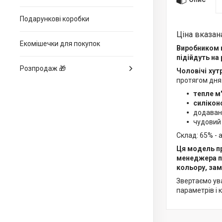
Подарункові коробки
Ціна вказана
Екомішечки для покупок
Виробником н
підійдуть на 
Розпродаж 🎁
Чоловічі хут
протягом дня
тепле м
силікон
додаванн
чудовий 
Склад: 65% - 
Ця модель пр
менеджера п
кольору, зам
Звертаємо ува
параметрів і 