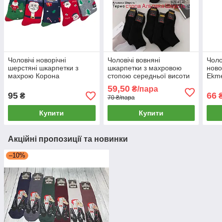
Чоловічі новорічні
Чоловічі вовняні
Чоло
шерстяні шкарпетки з
шкарпетки з махровою
нов
махрою Корона
стопою середньої висоти
Ekme
Корона
59,50
₴/пара
95
66
₴
₴
70 ₴/пара
Купити
Купити
Акційні пропозиції та новинки
–10%