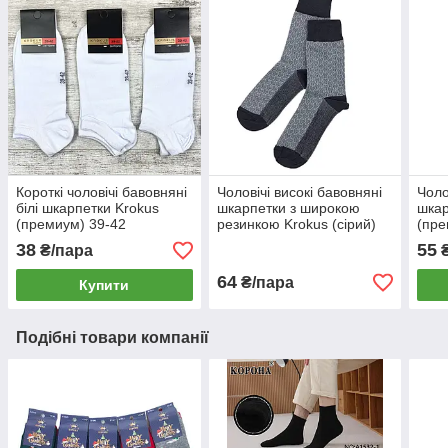
Короткі чоловічі бавовняні
Чоловічі високі бавовняні
Чоло
білі шкарпетки Krokus
шкарпетки з широкою
шкар
(премиум) 39-42
резинкою Krokus (сірий)
(пре
39-42
38
55
₴/пара
₴
64
₴/пара
Купити
Подібні товари компанії