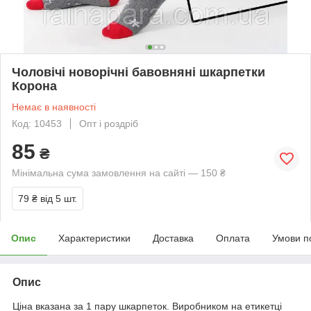
Чоловічі новорічні бавовняні шкарпетки
Корона
Немає в наявності
Код: 10453
Опт і роздріб
85
₴
Мінімальна сума замовлення на сайті — 150 ₴
79 ₴
від 5 шт.
Опис
Характеристики
Доставка
Оплата
Умови п
Опис
Ціна вказана за 1 пару шкарпеток. Виробником на етикетці