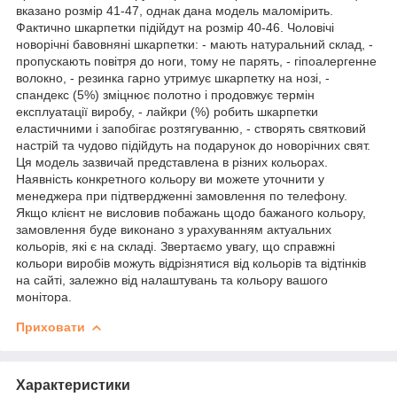
вказано розмір 41-47, однак дана модель маломірить.
Фактично шкарпетки підійдут на розмір 40-46. Чоловічі
новорічні бавовняні шкарпетки: - мають натуральний склад, -
пропускають повітря до ноги, тому не парять, - гіпоалергенне
волокно, - резинка гарно утримує шкарпетку на нозі, -
спандекс (5%) зміцнює полотно і продовжує термін
експлуатації виробу, - лайкри (%) робить шкарпетки
еластичними і запобігає розтягуванню, - створять святковий
настрій та чудово підійдуть на подарунок до новорічних свят.
Ця модель зазвичай представлена в різних кольорах.
Наявність конкретного кольору ви можете уточнити у
менеджера при підтвердженні замовлення по телефону.
Якщо клієнт не висловив побажань щодо бажаного кольору,
замовлення буде виконано з урахуванням актуальних
кольорів, які є на складі. Звертаємо увагу, що справжні
кольори виробів можуть відрізнятися від кольорів та відтінків
на сайті, залежно від налаштувань та кольору вашого
монітора.
Приховати
Характеристики