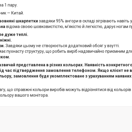
за 1 пару.
ник — Китай.
 вовняні шкарпетки
завдяки 95% ангори в складі зігрівають навіть 
вна
відома своєю шовковистістю, м'якістю й легкістю, дарує ногам 
ле дуже теплі.
 ніжні.
ри.
Завдяки цьому не створюється додатковий обсяг у взутті.
ає пухнасту структуру, що робить виріб надзвичайно приємним для
нком.
звичай представлена в різних кольорах. Наявність конкретног
ід час підтвердження замовлення телефоном. Якщо клієнт не
ьору, замовлення буде укомплектоване з урахуванням наявних 
гу, що справжні кольори виробів можуть відрізнятися від кольорів і 
кольору вашого монітора.