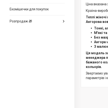
Ціна вказана 
Екомішечки для покупок
Країна-вироб
Теплі жіночі
Розпродаж 🎁
Ангорова во
Тонкі, а
М'які та
Без мах
Ангора
м
З малю
Ця модель за
менеджера п
бажаного кол
кольорів.
Звертаємо ува
параметрів і 